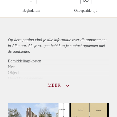
Begindatum
Onbepaalde tijd
Op deze pagina vind je alle informatie over dit
appartement
in Alkmaar. Als je vragen hebt kun je contact opnemen met
de aanbieder.
Bemiddelingskosten
Nee
Object
Direct bij de eigenaar
Borg
MEER
795
Garantiestelling
Niet mogelijk
Huurtoeslag
Mogelijk