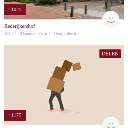
1025
€
finde
Rederijkershof
2
102 m
· 3 kamers · Vanaf ? - Onbepaalde tijd
DELEN
1175
€
Sann