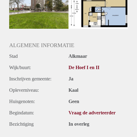
Inkomen eis
N.V.T.
Huurtermijn
Onbepaalde termijn
Oplevering
Kaal
ALGEMENE INFORMATIE
Stad
Alkmaar
Wijk/buurt:
De Hoef I en II
Inschrijven gemeente:
Ja
Opleverniveau:
Kaal
Huisgenoten:
Geen
Begindatum:
Vraag de adverteerder
Bezichtiging
In overleg