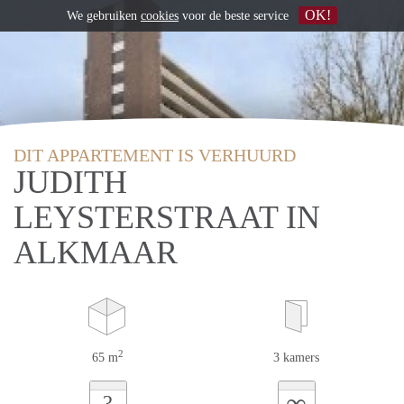
OK!
We gebruiken
cookies
voor de beste service
DIT APPARTEMENT IS VERHUURD
JUDITH
LEYSTERSTRAAT IN
ALKMAAR
2
65 m
3 kamers
∞
?