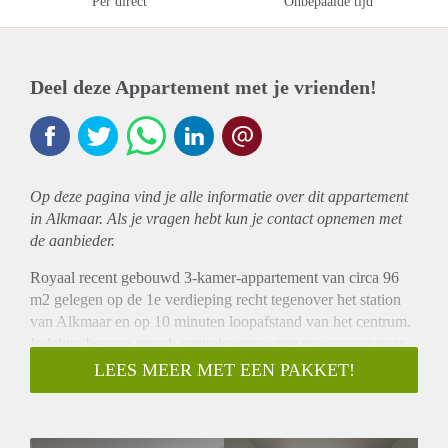
Per direct
Onbepaalde tijd
Deel deze Appartement met je vrienden!
Op deze pagina vind je alle informatie over dit
appartement
in Alkmaar. Als je vragen hebt kun je contact opnemen met
de aanbieder.
Royaal recent gebouwd 3-kamer-appartement van circa 96
m2 gelegen op de 1e verdieping recht tegenover het station
van Alkmaar en op 10 minuten loopafstand van het centrum.
Indeling begane grond: centrale entree met trapopgang naar
de 2 appartementen. 1e Verdieping: entree/hal, hoek gelegen
LEES MEER MET EEN PAKKET!
woonkamer met zeer veel lichtinval, open moderne keuken
voorzien van inbouwapparatuur, slaapkamer 1 met toegang
tot het balkon, slaapkamer 2, keuken voorzien van dubbele