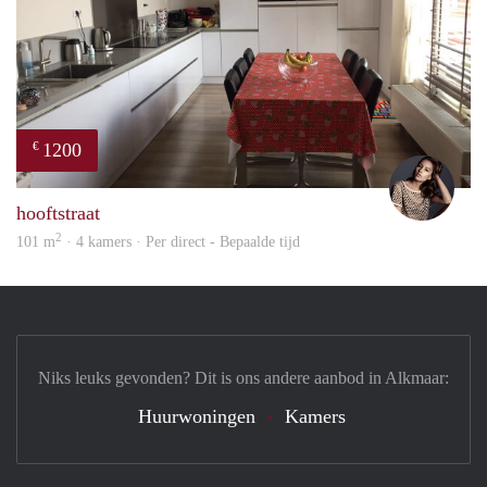
1200
€
Debb
hooftstraat
2
101 m
· 4 kamers · Per direct - Bepaalde tijd
Niks leuks gevonden? Dit is ons andere aanbod in Alkmaar:
Huurwoningen
Kamers