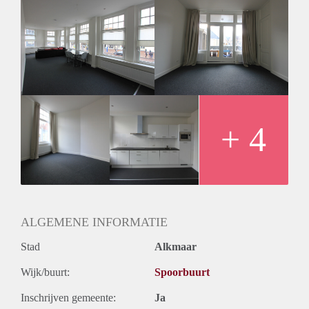
wastafelcombinatie, douchehoek en separate toiletruimte met
hangend toilet. Het appartement wordt geheel geschilderd,
voorzien van donkere vloerbedekking en lichte
raambekleding opgeleverd.
+ 4
ALGEMENE INFORMATIE
Stad
Alkmaar
Wijk/buurt:
Spoorbuurt
Inschrijven gemeente:
Ja