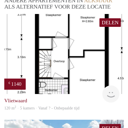
ANDERE APPARTEMENTEN IN
ALKMAAR
ALS ALTERNATIEF VOOR DEZE LOCATIE
DELEN
1140
€
Woni
Vlietwaard
2
120 m
· 5 kamers · Vanaf ? - Onbepaalde tijd