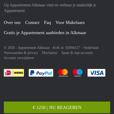
Op Appartement Alkmaar vind en verhuur je makkelijk je
Appartement
Over ons
Contact
Faq
Voor Makelaars
Gratis je Appartement aanbieden in Alkmaar
© 2026 - Appartement Alkmaar - KvK nr. 02094127 –
Nederland
Voorwaarden & privacy
Disclaimer
Spam & nep-accounts
Account verwijderen
Je rekent gemakkelijk af met Paypal
Je rekent gemakkelijk af met M
Je rekent gemakkelij
Je re
€ 1250 | NU REAGEREN