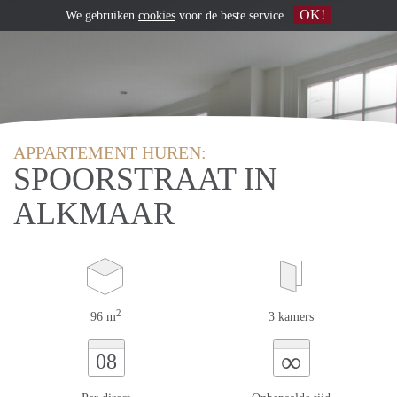
OK!
We gebruiken
cookies
voor de beste service
APPARTEMENT HUREN:
SPOORSTRAAT IN
ALKMAAR
2
96 m
3 kamers
∞
08