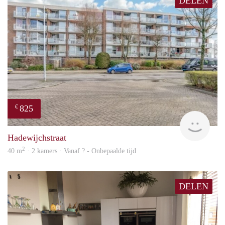
DELEN
825
€
finde
Hadewijchstraat
2
40 m
· 2 kamers · Vanaf ? - Onbepaalde tijd
DELEN