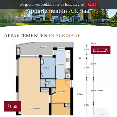
OK!
We gebruiken
cookies
voor de beste service
Appartement in Alkmaar
APPARTEMENTEN
IN ALKMAAR
DELEN
860
€
finde