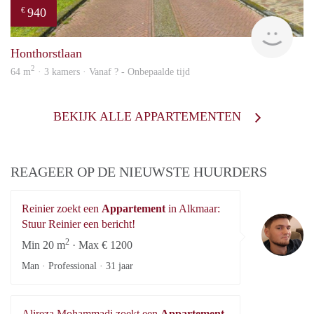
940
€
Woni
Honthorstlaan
2
64 m
· 3 kamers · Vanaf ? - Onbepaalde tijd
BEKIJK ALLE APPARTEMENTEN
REAGEER OP DE NIEUWSTE HUURDERS
Reinier zoekt een
Appartement
in Alkmaar:
Re
Stuur Reinier een bericht!
2
Min 20 m
· Max € 1200
Man · Professional ·
31 jaar
Alireza Mohammadi zoekt een
Appartement