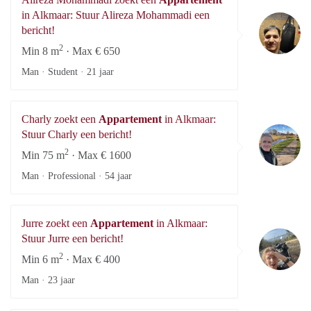
in Alkmaar: Stuur Alireza Mohammadi een
Al
bericht!
2
Min 8 m
· Max € 650
Man · Student ·
21 jaar
Charly zoekt een
Appartement
in Alkmaar:
Ch
Stuur Charly een bericht!
2
Min 75 m
· Max € 1600
Man · Professional ·
54 jaar
Jurre zoekt een
Appartement
in Alkmaar:
Ju
Stuur Jurre een bericht!
2
Min 6 m
· Max € 400
Man ·
23 jaar