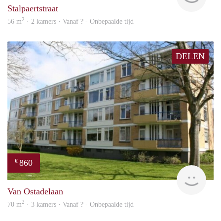
Stalpaertstraat
2
56 m
· 2 kamers · Vanaf ? - Onbepaalde tijd
DELEN
860
€
finde
Van Ostadelaan
2
70 m
· 3 kamers · Vanaf ? - Onbepaalde tijd