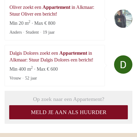
Oliver zoekt een
Appartement
in Alkmaar:
Ol
Stuur Oliver een bericht!
2
Min 20 m
· Max € 800
Anders · Student ·
19 jaar
Dalgis Dolores zoekt een
Appartement
in
Da
Alkmaar: Stuur Dalgis Dolores een bericht!
2
Min 400 m
· Max € 600
Vrouw ·
52 jaar
Op zoek naar een Appartement?
MELD JE AAN ALS HUURDER