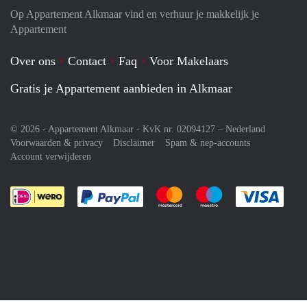
Op Appartement Alkmaar vind en verhuur je makkelijk je
Appartement
Over ons
Contact
Faq
Voor Makelaars
Gratis je Appartement aanbieden in Alkmaar
© 2026 - Appartement Alkmaar - KvK nr. 02094127 –
Nederland
Voorwaarden & privacy
Disclaimer
Spam & nep-accounts
Account verwijderen
Je rekent gemakkelijk af met Paypal
Je rekent gemakkelijk af met M
Je rekent gemakkelij
Je re