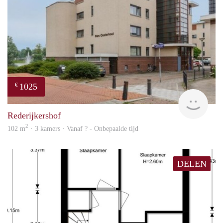
1025
€
rent
Rederijkershof
2
102 m
· 3 kamers · Vanaf ? - Onbepaalde tijd
DELEN