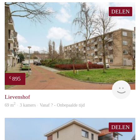
DELEN
895
€
rent
Lievenshof
2
69 m
· 3 kamers · Vanaf ? - Onbepaalde tijd
DELEN