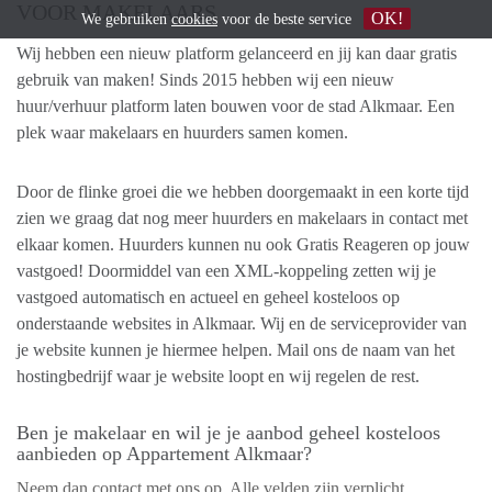
VOOR MAKELAARS
OK!
We gebruiken
cookies
voor de beste service
Wij hebben een nieuw platform gelanceerd en jij kan daar gratis
gebruik van maken! Sinds 2015 hebben wij een nieuw
huur/verhuur platform laten bouwen voor de stad Alkmaar. Een
plek waar makelaars en huurders samen komen.
Door de flinke groei die we hebben doorgemaakt in een korte tijd
zien we graag dat nog meer huurders en makelaars in contact met
elkaar komen. Huurders kunnen nu ook Gratis Reageren op jouw
vastgoed! Doormiddel van een XML-koppeling zetten wij je
vastgoed automatisch en actueel en geheel kosteloos op
onderstaande websites in Alkmaar. Wij en de serviceprovider van
je website kunnen je hiermee helpen. Mail ons de naam van het
hostingbedrijf waar je website loopt en wij regelen de rest.
Ben je makelaar en wil je je aanbod geheel kosteloos
aanbieden op Appartement Alkmaar?
Neem dan contact met ons op. Alle velden zijn verplicht.