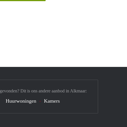
 gevonden? Dit is ons andere aanbod in Alkmaar:
Huurwoningen
Kamers