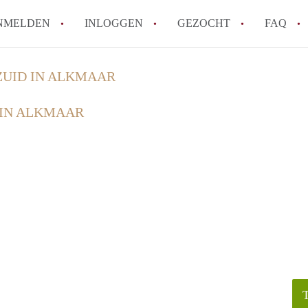
NMELDEN
INLOGGEN
GEZOCHT
FAQ
-ZUID IN ALKMAAR
Tips: om in Alkmaar een appartement te v
 IN ALKMAAR
How to translate AppartementAlkmaar!
Wat is AppartementAlkmaar?
Wat is de privacyverklaring van Apparte
Berekent AppartementAlkmaar
makelaarsvergoeding/bemiddelingsvergoe
Alle veelgestelde vragen