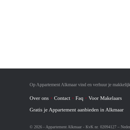
Op Appartement Alkmaar vind en verhuur je makkelij
Over ons
Contact
Faq
Voor Makelaars
Gratis je Appartement aanbieden in Alkmaar
© 2026 - Appartement Alkmaar - KvK nr. 02094127 –
Nede