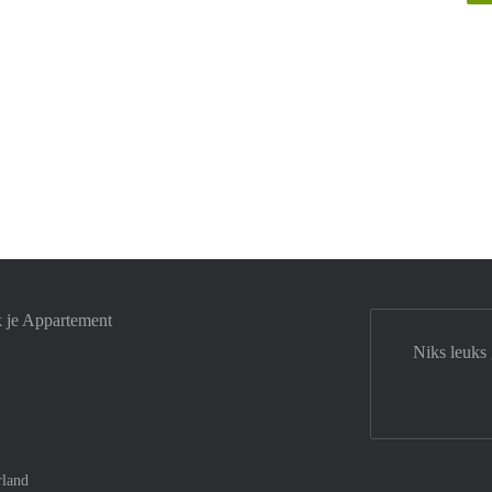
k je Appartement
Niks leuks
rland