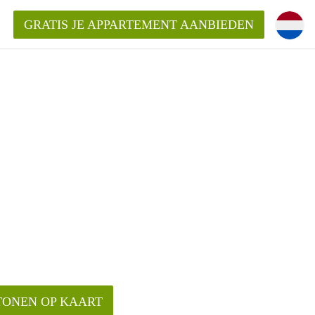
GRATIS JE APPARTEMENT AANBIEDEN
inden!
mentAlkmaar?
ding?
TONEN OP KAART