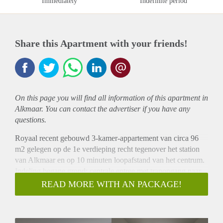
Immediately
Indefinite period
Share this Apartment with your friends!
On this page you will find all information of this
apartment
in
Alkmaar. You can contact the advertiser if you have any
questions.
Royaal recent gebouwd 3-kamer-appartement van circa 96
m2 gelegen op de 1e verdieping recht tegenover het station
van Alkmaar en op 10 minuten loopafstand van het centrum.
Indeling begane grond: centrale entree met trapopgang naar
de 2 appartementen. 1e Verdieping: entree/hal, hoek gelegen
READ MORE WITH AN PACKAGE!
woonkamer met zeer veel lichtinval, open moderne keuken
voorzien van inbouwapparatuur, slaapkamer 1 met toegang
tot het balkon, slaapkamer 2, keuken voorzien van dubbele