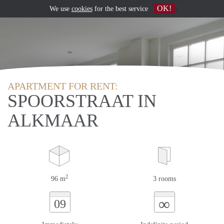
OK!
We use
cookies
for the best service
APARTMENT FOR RENT:
SPOORSTRAAT IN
ALKMAAR
2
96 m
3 rooms
∞
09