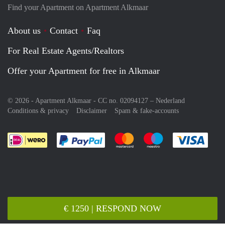
Find your Apartment on Apartment Alkmaar
About us
Contact
Faq
For Real Estate Agents/Realtors
Offer your Apartment for free in Alkmaar
© 2026 - Apartment Alkmaar - CC no. 02094127 –
Nederland
Conditions & privacy
Disclaimer
Spam & fake-accounts
Pay easily with :payment method
Pay easily with :payment meth
Pay easily with :pay
Pay e
€ 1250 | RESPOND NOW