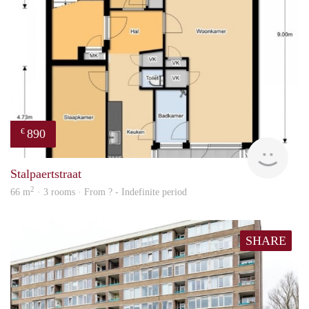
890
€
finde
Stalpaertstraat
2
66 m
· 3 rooms · From ? - Indefinite period
SHARE