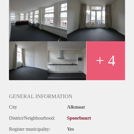
wastafelcombinatie, douchehoek en separate toiletruimte met
hangend toilet. Het appartement wordt geheel geschilderd,
voorzien van donkere vloerbedekking en lichte
raambekleding opgeleverd.
+ 4
GENERAL INFORMATION
City
Alkmaar
District/Neighbourhood:
Spoorbuurt
Register municipality:
Yes