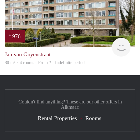
976
€
Woni
Jan van Goyenstraat
2
80 m
· 4 rooms · From ? - Indefinite period
Couldn't find anything? These are our other offers in
Alkmaar:
Rental Properties
Rooms