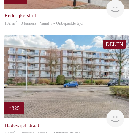
rent
Rederijkershof
2
102 m
· 3 kamers · Vanaf ? - Onbepaalde tijd
DELEN
825
€
finde
Hadewijchstraat
2