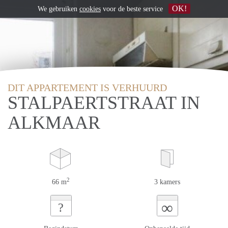
OK!
We gebruiken
cookies
voor de beste service
DIT APPARTEMENT IS VERHUURD
STALPAERTSTRAAT IN
ALKMAAR
2
66 m
3 kamers
∞
?