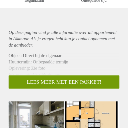
Begindatum
Onbepaalde tijd
Op deze pagina vind je alle informatie over dit
appartement
in Alkmaar. Als je vragen hebt kun je contact opnemen met
de aanbieder.
Object: Direct bij de eigenaar
Huurtermijn: Onbepaalde termijn
Oplevering: Zie foto
Inkomen eis:2,7 x Bruto huur
Garantiestelling mogelijk: Ja
LEES MEER MET EEN PAKKET!
Borg: 1 Maand
Bemiddeling kosten: Nee
Woningdelers toegestaan: Ja
Huisdieren toegestaan: Afhankelijk van de Eigenaar
Huurtoeslag grens: Nee
Geschikt voor studenten: Afhankelijk van de Eigenaar