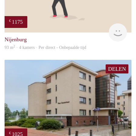
1175
€
Sann
Nijenburg
2
93 m
· 4 kamers · Per direct - Onbepaalde tijd
DELEN
1025
€