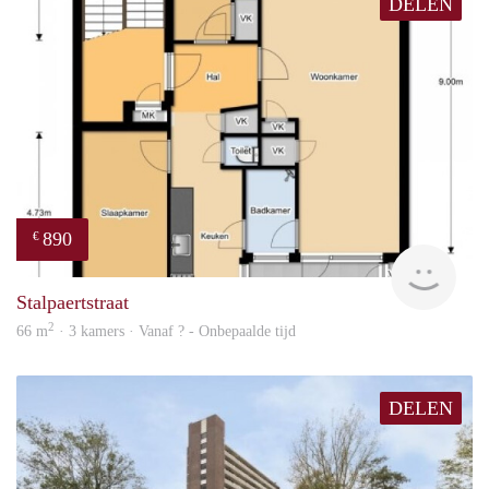
DELEN
890
€
finde
Stalpaertstraat
2
66 m
· 3 kamers · Vanaf ? - Onbepaalde tijd
DELEN