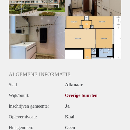
Huurtermijn
Onbepaalde termijn
Oplevering
Kaal
ALGEMENE INFORMATIE
Stad
Alkmaar
Wijk/buurt:
Overige buurten
Inschrijven gemeente:
Ja
Opleverniveau:
Kaal
Huisgenoten:
Geen