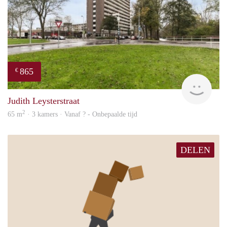
865
€
rent
Judith Leysterstraat
2
65 m
· 3 kamers · Vanaf ? - Onbepaalde tijd
DELEN