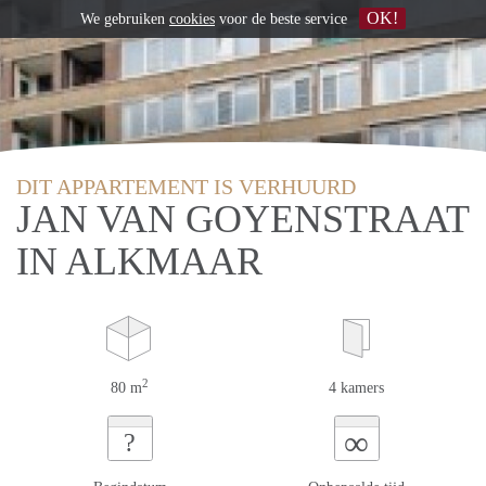
OK!
We gebruiken
cookies
voor de beste service
DIT APPARTEMENT IS VERHUURD
JAN VAN GOYENSTRAAT
IN ALKMAAR
2
80 m
4 kamers
∞
?