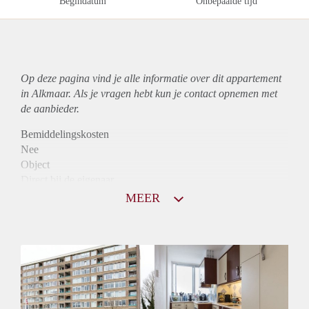
Begindatum
Onbepaalde tijd
Op deze pagina vind je alle informatie over dit
appartement
in Alkmaar. Als je vragen hebt kun je contact opnemen met
de aanbieder.
Bemiddelingskosten
Nee
Object
Direct bij de eigenaar
Borg
MEER
890
Garantiestelling
Mogelijk
Huurtoeslag
Niet mogelijk
Inkomen eis
3,0 X Maandhuur Bruto