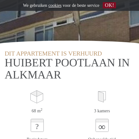
OK!
We gebruiken
cookies
voor de beste service
DIT APPARTEMENT IS VERHUURD
HUIBERT POOTLAAN IN
ALKMAAR
2
68 m
3 kamers
∞
?