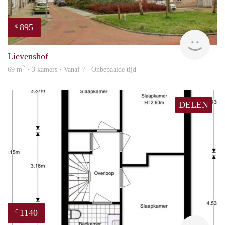
895
€
rent
Lievenshof
2
69 m
· 3 kamers · Vanaf ? - Onbepaalde tijd
DELEN
1140
€
Woni