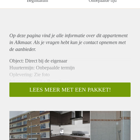
Begindatum
Onbepaalde tijd
Op deze pagina vind je alle informatie over dit
appartement
in Alkmaar. Als je vragen hebt kun je contact opnemen met
de aanbieder.
Object: Direct bij de eigenaar
Huurtermijn: Onbepaalde termijn
Oplevering: Zie foto
Inkomen eis: 2,9 x Bruto huur
Garantiestelling mogelijk: Ja
LEES MEER MET EEN PAKKET!
Borg: 1 Maand
Bemiddeling kosten: Nee
Woningdelers toegestaan: Ja
Huisdieren toegestaan: Afhankelijk van de Eigenaar
Huurtoeslag grens: Nee
Geschikt voor studenten: Afhankelijk van de Eigenaar