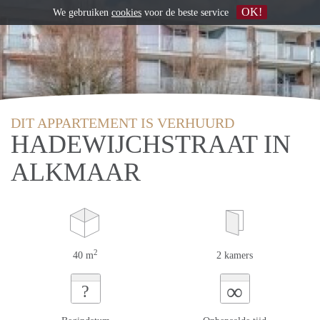
OK!
We gebruiken
cookies
voor de beste service
DIT APPARTEMENT IS VERHUURD
HADEWIJCHSTRAAT IN
ALKMAAR
2
40 m
2 kamers
∞
?