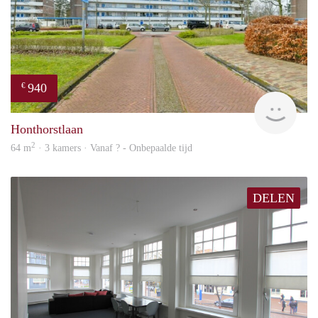
940
€
Woni
Honthorstlaan
2
64 m
· 3 kamers · Vanaf ? - Onbepaalde tijd
DELEN