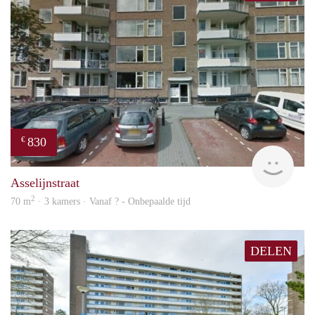
830
€
rent
Asselijnstraat
2
70 m
· 3 kamers · Vanaf ? - Onbepaalde tijd
DELEN