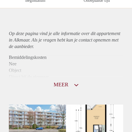
Begindatum
Onbepaalde tijd
Op deze pagina vind je alle informatie over dit
appartement
in Alkmaar. Als je vragen hebt kun je contact opnemen met
de aanbieder.
Bemiddelingskosten
Nee
Object
Direct bij de eigenaar
Borg
MEER
1060
Garantiestelling
Mogelijk
Huurtoeslag
Niet mogelijk
Inkomen eis
3,0 X Maandhuur Bruto