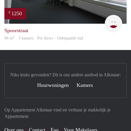
1250
€
Max 
Spoorstraat
2
96 m
· 3 kamers · Per direct - Onbepaalde tijd
Niks leuks gevonden? Dit is ons andere aanbod in Alkmaar:
Huurwoningen
Kamers
Op Appartement Alkmaar vind en verhuur je makkelijk je
Appartement
Over ons
Contact
Faq
Voor Makelaars