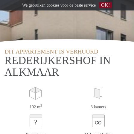
OK!
We gebruiken
cookies
voor de beste service
DIT APPARTEMENT IS VERHUURD
REDERIJKERSHOF IN
ALKMAAR
2
102 m
3 kamers
∞
?