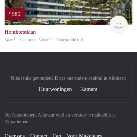
986
€
finde
Honthorstlaan
2
64 m
· 3 kamers · Vanaf ? - Onbepaalde tijd
Niks leuks gevonden? Dit is ons andere aanbod in Alkmaar:
Huurwoningen
Kamers
Op Appartement Alkmaar vind en verhuur je makkelijk je
Appartement
Over ons
Contact
Faq
Voor Makelaars