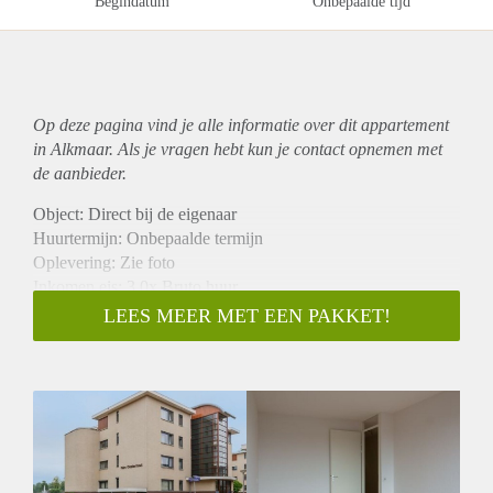
Begindatum
Onbepaalde tijd
Op deze pagina vind je alle informatie over dit
appartement
in Alkmaar. Als je vragen hebt kun je contact opnemen met
de aanbieder.
Object: Direct bij de eigenaar
Huurtermijn: Onbepaalde termijn
Oplevering: Zie foto
Inkomen eis: 3,0x Bruto huur
Garantiestelling mogelijk: Ja
LEES MEER MET EEN PAKKET!
Borg: 1 Maand
Bemiddeling kosten: Nee
Woningdelers toegestaan: Ja
Huisdieren toegestaan: Afhankelijk van de Eigenaar
Huurtoeslag grens: Nee
Geschikt voor studenten: Afhankelijk van de Eigenaar