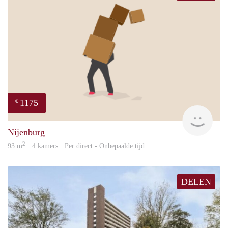
1175
€
Sann
Nijenburg
2
93 m
· 4 kamers · Per direct - Onbepaalde tijd
DELEN