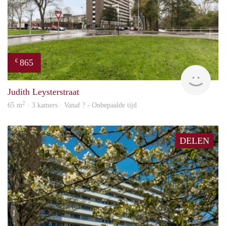
865
€
rent
Judith Leysterstraat
2
65 m
· 3 kamers · Vanaf ? - Onbepaalde tijd
DELEN