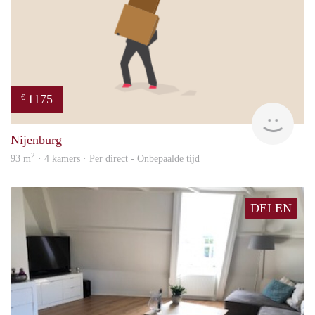
1175
€
Sann
Nijenburg
2
93 m
· 4 kamers · Per direct - Onbepaalde tijd
DELEN