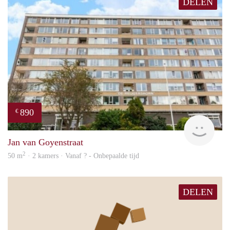
DELEN
890
€
finde
Jan van Goyenstraat
2
50 m
· 2 kamers · Vanaf ? - Onbepaalde tijd
DELEN