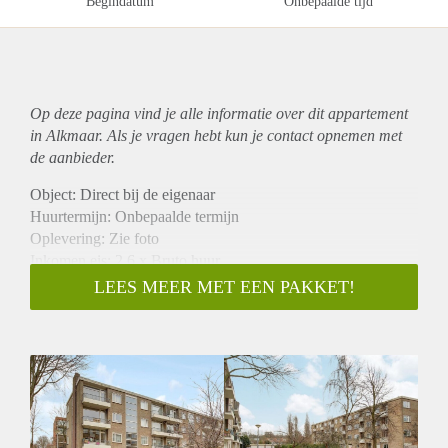
Begindatum
Onbepaalde tijd
Op deze pagina vind je alle informatie over dit
appartement
in Alkmaar. Als je vragen hebt kun je contact opnemen met
de aanbieder.
Object: Direct bij de eigenaar
Huurtermijn: Onbepaalde termijn
Oplevering: Zie foto
Inkomen eis: 2,6 x Bruto huur
Garantiestelling mogelijk: Ja
LEES MEER MET EEN PAKKET!
Borg: 1 Maand
Bemiddeling kosten: Nee
Woningdelers toegestaan: Ja
Huisdieren toegestaan: Afhankelijk van de Eigenaar
Huurtoeslag grens: Nee
Geschikt voor studenten: Afhankelijk van de Eigenaar