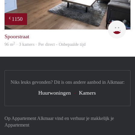
1150
€
Max 
Spoorstraat
2
96 m
· 3 kamers · Per direct - Onbepaalde tijd
Niks leuks gevonden? Dit is ons andere aanbod in Alkmaar:
Huurwoningen
Kamers
Op Appartement Alkmaar vind en verhuur je makkelijk je
Appartement