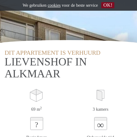
OK!
We gebruiken
cookies
voor de beste service
DIT APPARTEMENT IS VERHUURD
LIEVENSHOF IN
ALKMAAR
2
69 m
3 kamers
∞
?