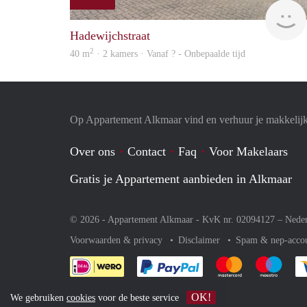
Hadewijchstraat
2
40 m
· 2 kamers · Vanaf ? - Onbepaalde tijd
Op Appartement Alkmaar vind en verhuur je makkelij
Over ons
Contact
Faq
Voor Makelaars
Gratis je Appartement aanbieden in Alkmaar
© 2026 - Appartement Alkmaar - KvK nr. 02094127 –
Nede
Voorwaarden & privacy
Disclaimer
Spam & nep-acco
Je rekent gemakkelijk af 
Je rekent gemak
Je rek
OK!
We gebruiken
cookies
voor de beste service