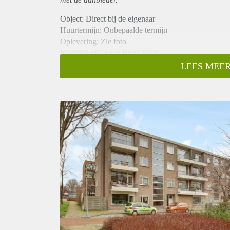
Object: Direct bij de eigenaar
Huurtermijn: Onbepaalde termijn
Oplevering: Zie foto
Inkomen eis: 2,6 x Bruto huur
Garantiestelling mogelijk: Ja
LEES MEER
Borg: 1 Maand
Bemiddeling kosten: Nee
Woningdelers toegestaan: Ja
Huisdieren toegestaan: Afhankelijk van de Eigenaar
Huurtoeslag grens: Nee
Geschikt voor studenten: Afhankelijk van de Eigena