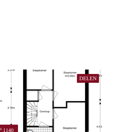
DELEN
1140
€