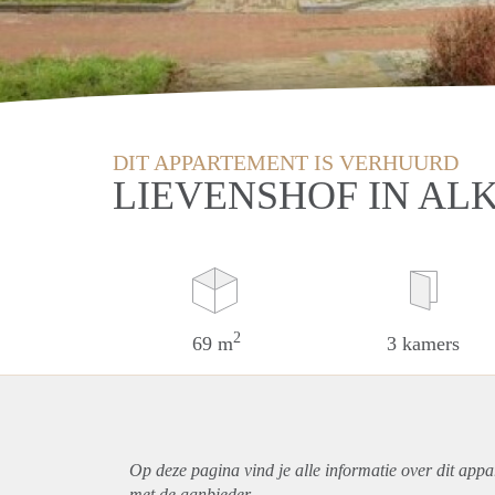
DIT APPARTEMENT IS VERHUURD
LIEVENSHOF IN A
2
69 m
3 kamers
Op deze pagina vind je alle informatie over dit
appa
met de aanbieder.