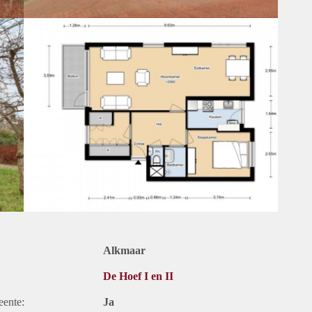
Alkmaar
De Hoef I en II
eente:
Ja