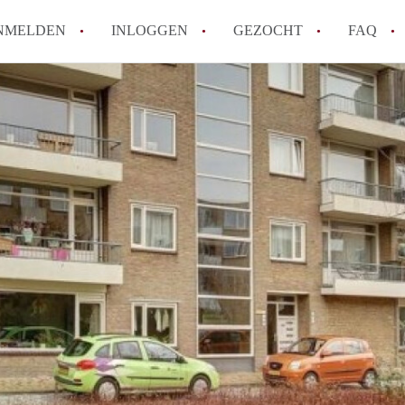
NMELDEN
INLOGGEN
GEZOCHT
FAQ
Tips: om in Alkmaar een appartement te v
How to translate AppartementAlkmaar!
Wat is AppartementAlkmaar?
Wat is de privacyverklaring van Apparte
Berekent AppartementAlkmaar
makelaarsvergoeding/bemiddelingsvergoe
Alle veelgestelde vragen