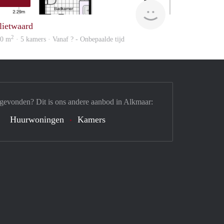
Woning
lietwaard
2
20 m
· 5 kamers · Vanaf ? - Onbepaalde tijd
 gevonden? Dit is ons andere aanbod in Alkmaar:
Huurwoningen
Kamers