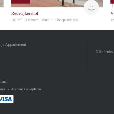
finder
finder
Rederijkershof
V
2
102 m
· 3 kamers · Vanaf ? - Onbepaalde tijd
1
k je Appartement
Niks leuks
rland
unts
Account verwijderen
met Paypal
kelijk af met Mastercard
ent gemakkelijk af met Meastro
Je rekent gemakkelijk af met Visa