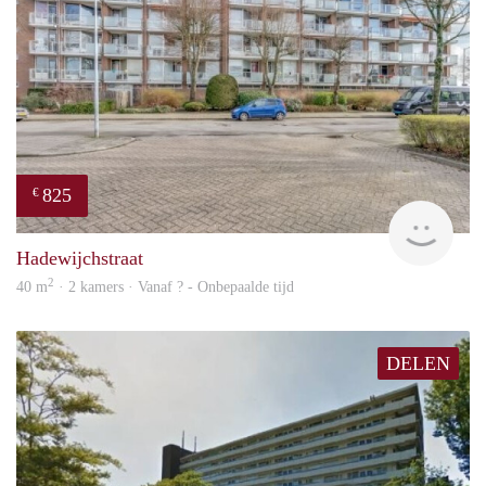
825
€
finde
Hadewijchstraat
2
40 m
· 2 kamers · Vanaf ? - Onbepaalde tijd
DELEN