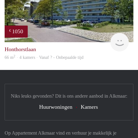
1050
€
rent
Honthorstlaan
2
66 m
· 4 kamers · Vanaf ? - Onbepaalde tijd
Niks leuks gevonden? Dit is ons andere aanbod in Alkmaar:
Huurwoningen
Kamers
Op Appartement Alkmaar vind en verhuur je makkelijk je