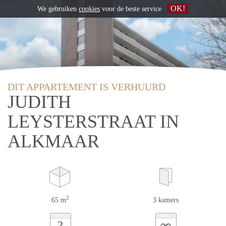
OK!
We gebruiken
cookies
voor de beste service
DIT APPARTEMENT IS VERHUURD
JUDITH
LEYSTERSTRAAT IN
ALKMAAR
2
65 m
3 kamers
∞
?