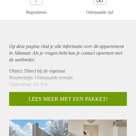
Begindatum
Onbepaalde tijd
Op deze pagina vind je alle informatie over dit
appartement
in Alkmaar. Als je vragen hebt kun je contact opnemen met
de aanbieder.
Object: Direct bij de eigenaar
Huurtermijn: Onbepaalde termijn
Oplevering: Zie foto
Inkomen eis:3,0 x Bruto huur
Garantiestelling mogelijk: Ja
LEES MEER MET EEN PAKKET!
Borg: 1 Maand
Bemiddeling kosten: Nee
Woningdelers toegestaan: Ja
Huisdieren toegestaan: Afhankelijk van de Eigenaar
Huurtoeslag grens: Nee