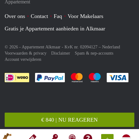
Appartement
Over ons
Contact
Faq
Voor Makelaars
Gratis je Appartement aanbieden in Alkmaar
© 2026 - Appartement Alkmaar - KvK nr. 02094127 –
Nederland
Voorwaarden & privacy
Disclaimer
Spam & nep-accounts
Account verwijderen
Je rekent gemakkelijk af met Paypal
Je rekent gemakkelijk af met M
Je rekent gemakkelij
Je re
€ 840 | NU REAGEREN
+