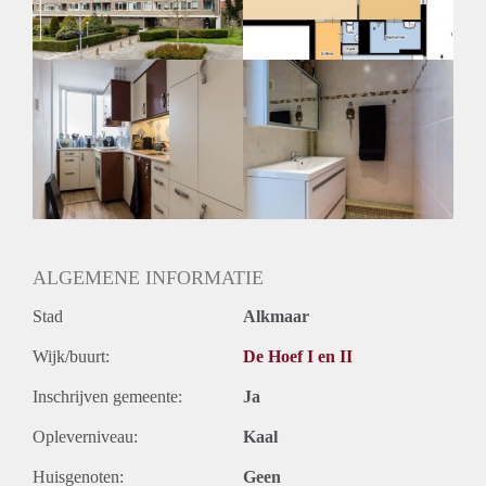
Huurtermijn
Onbepaalde termijn
Oplevering
Kaal
ALGEMENE INFORMATIE
Stad
Alkmaar
Wijk/buurt:
De Hoef I en II
Inschrijven gemeente:
Ja
Opleverniveau:
Kaal
Huisgenoten:
Geen