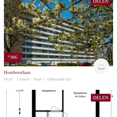
DELEN
986
€
finde
Honthorstlaan
2
64 m
· 3 kamers · Vanaf ? - Onbepaalde tijd
DELEN