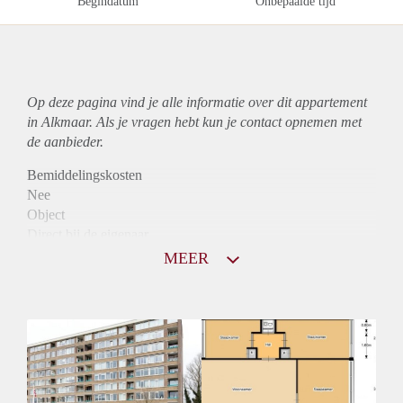
Begindatum
Onbepaalde tijd
Op deze pagina vind je alle informatie over dit
appartement
in Alkmaar. Als je vragen hebt kun je contact opnemen met
de aanbieder.
Bemiddelingskosten
Nee
Object
Direct bij de eigenaar
Borg
MEER
976
Garantiestelling
Mogelijk
Huurtoeslag
Niet mogelijk
Inkomen eis
3,0 X Maandhuur Bruto