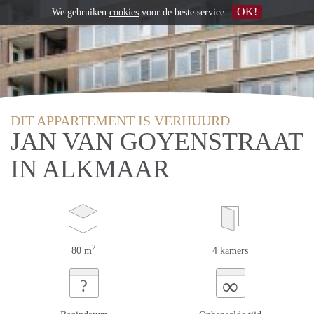
OK!
We gebruiken
cookies
voor de beste service
DIT APPARTEMENT IS VERHUURD
JAN VAN GOYENSTRAAT
IN ALKMAAR
2
80 m
4 kamers
∞
?