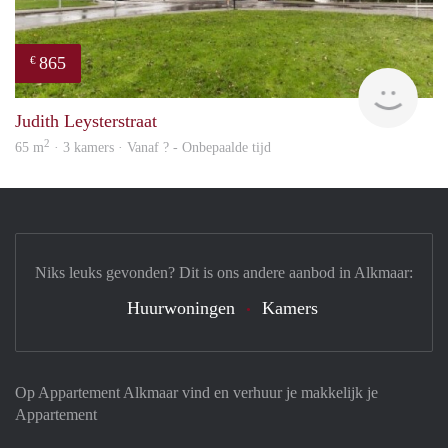
865
€
rent
Judith Leysterstraat
2
65 m
· 3 kamers · Vanaf ? - Onbepaalde tijd
Niks leuks gevonden? Dit is ons andere aanbod in Alkmaar:
Huurwoningen
Kamers
Op Appartement Alkmaar vind en verhuur je makkelijk je
Appartement