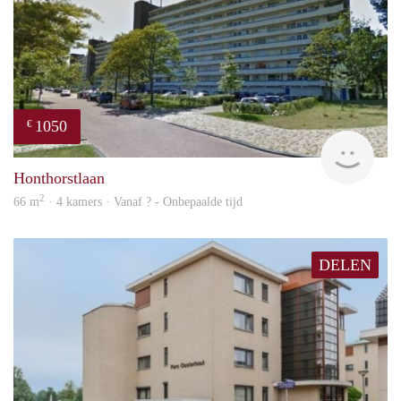
1050
€
rent
Honthorstlaan
2
66 m
· 4 kamers · Vanaf ? - Onbepaalde tijd
DELEN