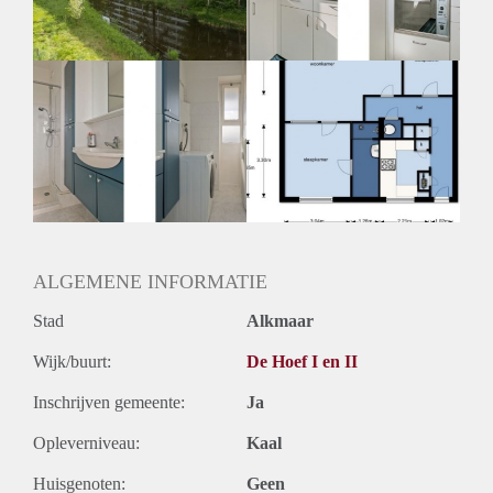
Huurtermijn
Onbepaalde termijn
Oplevering
Kaal
ALGEMENE INFORMATIE
Stad
Alkmaar
Wijk/buurt:
De Hoef I en II
Inschrijven gemeente:
Ja
Opleverniveau:
Kaal
Huisgenoten:
Geen