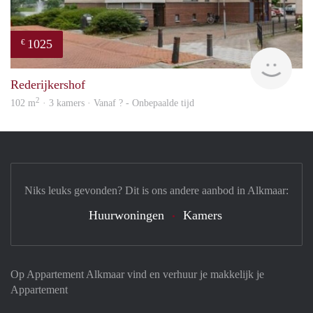
1025
€
finde
Rederijkershof
2
102 m
· 3 kamers · Vanaf ? - Onbepaalde tijd
Niks leuks gevonden? Dit is ons andere aanbod in Alkmaar:
Huurwoningen
Kamers
Op Appartement Alkmaar vind en verhuur je makkelijk je
Appartement