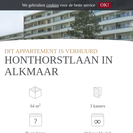
OK!
We gebruiken
cookies
voor de beste service
DIT APPARTEMENT IS VERHUURD
HONTHORSTLAAN IN
ALKMAAR
2
64 m
3 kamers
∞
?