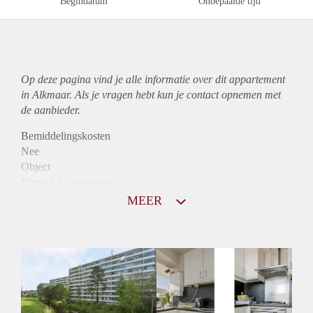
Begindatum
Onbepaalde tijd
Op deze pagina vind je alle informatie over dit
appartement
in Alkmaar. Als je vragen hebt kun je contact opnemen met
de aanbieder.
Bemiddelingskosten
Nee
Object
Direct bij de eigenaar
Borg
MEER
900
Garantiestelling
Mogelijk
Huurtoeslag
Niet mogelijk
Inkomen eis
2,8 X Maandhuur Bruto