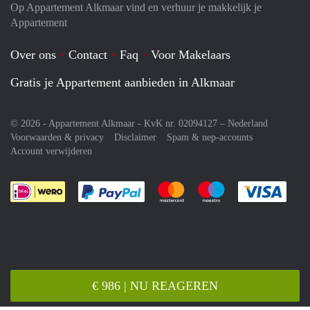
Op Appartement Alkmaar vind en verhuur je makkelijk je
Appartement
Over ons
Contact
Faq
Voor Makelaars
Gratis je Appartement aanbieden in Alkmaar
© 2026 - Appartement Alkmaar - KvK nr. 02094127 –
Nederland
Voorwaarden & privacy
Disclaimer
Spam & nep-accounts
Account verwijderen
Je rekent gemakkelijk af met Paypal
Je rekent gemakkelijk af met M
Je rekent gemakkelij
Je re
€ 986 | NU REAGEREN