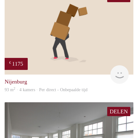
1175
€
Sann
Nijenburg
2
93 m
· 4 kamers · Per direct - Onbepaalde tijd
DELEN