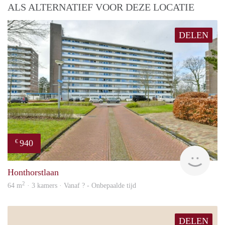
ALS ALTERNATIEF VOOR DEZE LOCATIE
DELEN
940
€
Woni
Honthorstlaan
2
64 m
· 3 kamers · Vanaf ? - Onbepaalde tijd
DELEN