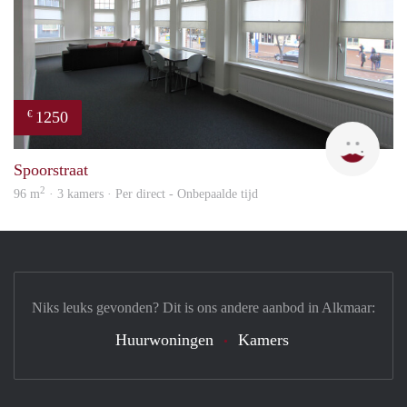
1250
€
Max 
Spoorstraat
2
96 m
· 3 kamers · Per direct - Onbepaalde tijd
Niks leuks gevonden? Dit is ons andere aanbod in Alkmaar:
Huurwoningen
Kamers