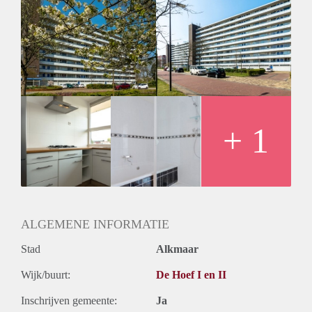
Huurtoeslag
Niet mogelijk
Inkomen eis
2,9 X Maandhuur Bruto
Huurtermijn
Onbepaalde termijn
Oplevering
Kaal
+ 1
ALGEMENE INFORMATIE
Stad
Alkmaar
Wijk/buurt:
De Hoef I en II
Inschrijven gemeente:
Ja