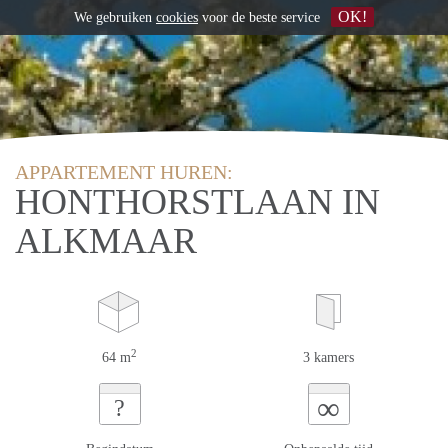
OK!
We gebruiken
cookies
voor de beste service
APPARTEMENT HUREN:
HONTHORSTLAAN IN
ALKMAAR
2
64 m
3 kamers
∞
?