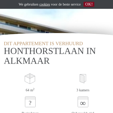
OK!
We gebruiken
cookies
voor de beste service
DIT APPARTEMENT IS VERHUURD
HONTHORSTLAAN IN
ALKMAAR
2
64 m
3 kamers
∞
?