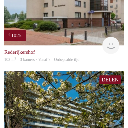
1025
€
rent
Rederijkershof
2
102 m
· 3 kamers · Vanaf ? - Onbepaalde tijd
DELEN