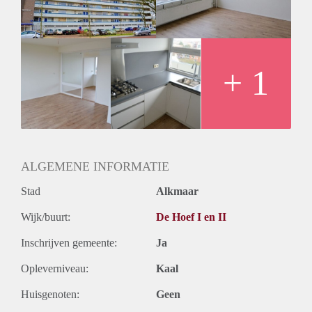
Huurtermijn
Onbepaalde termijn
Oplevering
Kaal
+ 1
ALGEMENE INFORMATIE
Stad
Alkmaar
Wijk/buurt:
De Hoef I en II
Inschrijven gemeente:
Ja
Opleverniveau:
Kaal
Huisgenoten:
Geen