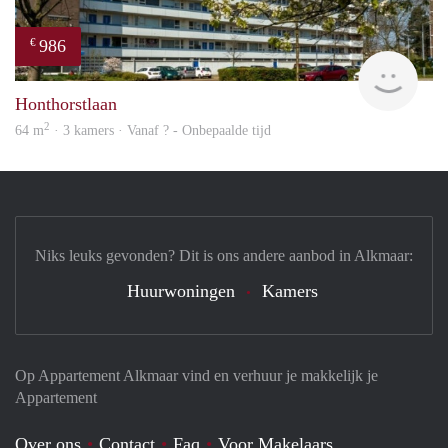
986
€
Woni
Honthorstlaan
2
64 m
· 3 kamers · Vanaf ? - Onbepaalde tijd
Niks leuks gevonden? Dit is ons andere aanbod in Alkmaar:
Huurwoningen
Kamers
Op Appartement Alkmaar vind en verhuur je makkelijk je
Appartement
Over ons
Contact
Faq
Voor Makelaars