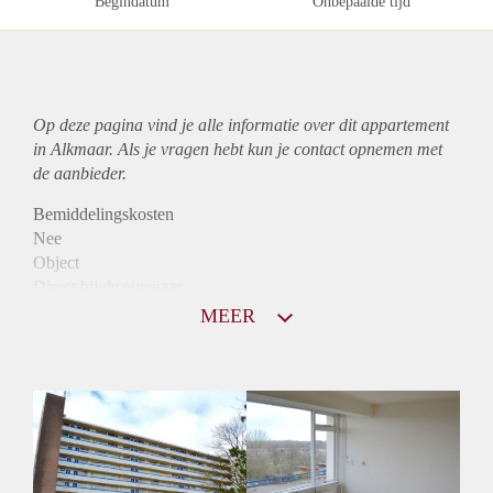
Begindatum
Onbepaalde tijd
Op deze pagina vind je alle informatie over dit
appartement
in Alkmaar. Als je vragen hebt kun je contact opnemen met
de aanbieder.
Bemiddelingskosten
Nee
Object
Direct bij de eigenaar
Borg
MEER
925
Garantiestelling
Mogelijk
Huurtoeslag
Niet mogelijk
Inkomen eis
2,7 X Maandhuur Bruto