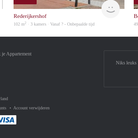
Woning
rent
Rederijkershof
B
2
102 m
· 3 kamers · Vanaf ? - Onbepaalde tijd
4
k je Appartement
Niks leuks
rland
unts
Account verwijderen
met Paypal
kelijk af met Mastercard
ent gemakkelijk af met Meastro
Je rekent gemakkelijk af met Visa