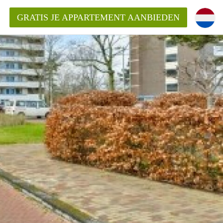
GRATIS JE APPARTEMENT AANBIEDEN
inden!
mentAlkmaar?
ding?