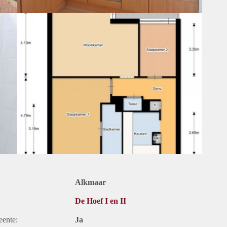
Alkmaar
De Hoef I en II
eente:
Ja