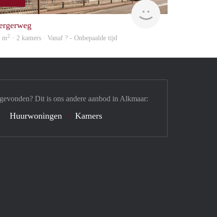
Woning
ergerweg
2
9 m
· 2 kamers · Vanaf ? - Onbepaalde tijd
 gevonden? Dit is ons andere aanbod in Alkmaar:
Huurwoningen
Kamers