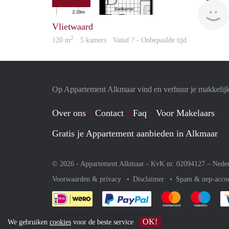
Vlietwaard
2
120 m
· 5 kamers · Vanaf ? - Onbepaalde tijd
Op Appartement Alkmaar vind en verhuur je makkelij
Over ons
Contact
Faq
Voor Makelaars
Gratis je Appartement aanbieden in Alkmaar
© 2026 - Appartement Alkmaar - KvK nr. 02094127 –
Nede
Voorwaarden & privacy
Disclaimer
Spam & nep-acco
Je rekent gemakkelijk af 
Je rekent gemak
Je rek
OK!
We gebruiken
cookies
voor de beste service