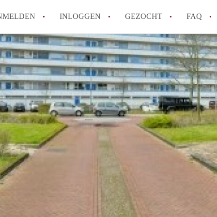
NMELDEN
INLOGGEN
GEZOCHT
FAQ
Tips: om in Alkmaar een appartement te v
How to translate AppartementAlkmaar!
Wat is AppartementAlkmaar?
Wat is de privacyverklaring van Apparte
Berekent AppartementAlkmaar
makelaarsvergoeding/bemiddelingsvergoe
Alle veelgestelde vragen