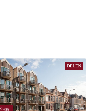
DELEN
905
€