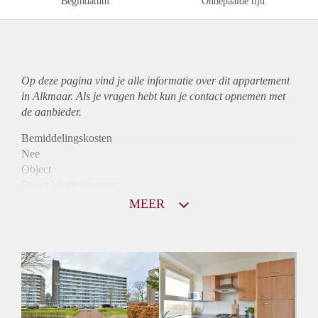
Begindatum
Onbepaalde tijd
Op deze pagina vind je alle informatie over dit
appartement
in Alkmaar. Als je vragen hebt kun je contact opnemen met
de aanbieder.
Bemiddelingskosten
Nee
Object
Direct bij de eigenaar
Borg
MEER
915
Garantiestelling
Mogelijk
Huurtoeslag
Niet mogelijk
Inkomen eis
3,2 X Maandhuur Bruto