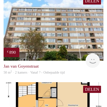
DELEN
890
€
finde
Jan van Goyenstraat
2
50 m
· 2 kamers · Vanaf ? - Onbepaalde tijd
DELEN