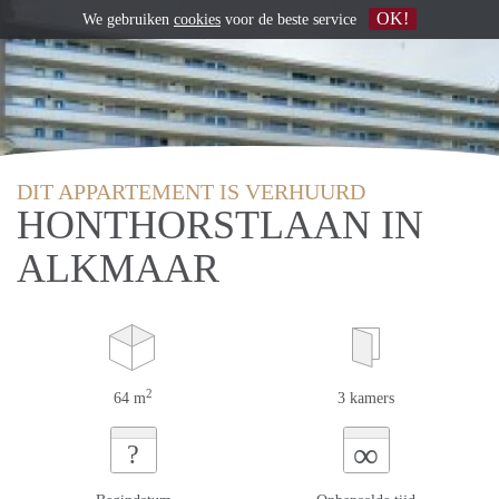
OK!
We gebruiken
cookies
voor de beste service
DIT APPARTEMENT IS VERHUURD
HONTHORSTLAAN IN
ALKMAAR
2
64 m
3 kamers
∞
?