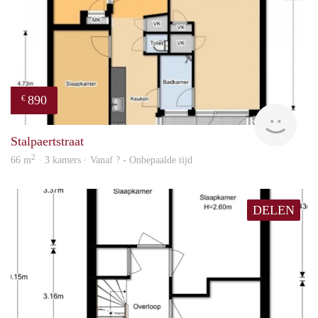
890
€
finde
Stalpaertstraat
2
66 m
· 3 kamers · Vanaf ? - Onbepaalde tijd
DELEN