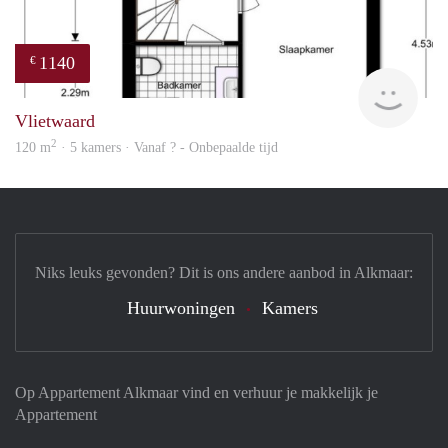
1140
€
Woni
Vlietwaard
2
120 m
· 5 kamers · Vanaf ? - Onbepaalde tijd
Niks leuks gevonden? Dit is ons andere aanbod in Alkmaar:
Huurwoningen
Kamers
Op Appartement Alkmaar vind en verhuur je makkelijk je
Appartement