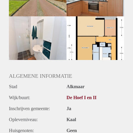
Huurtermijn
Onbepaalde termijn
Oplevering
Kaal
ALGEMENE INFORMATIE
Stad
Alkmaar
Wijk/buurt:
De Hoef I en II
Inschrijven gemeente:
Ja
Opleverniveau:
Kaal
Huisgenoten:
Geen