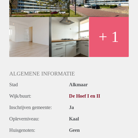
Huurtermijn
Onbepaalde termijn
Oplevering
Kaal
+ 1
ALGEMENE INFORMATIE
Stad
Alkmaar
Wijk/buurt:
De Hoef I en II
Inschrijven gemeente:
Ja
Opleverniveau:
Kaal
Huisgenoten:
Geen