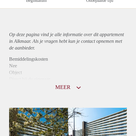
Begindatum
Onbepaalde tijd
Op deze pagina vind je alle informatie over dit
appartement
in Alkmaar. Als je vragen hebt kun je contact opnemen met
de aanbieder.
Bemiddelingskosten
Nee
Object
Direct bij de eigenaar
Borg
MEER
900
Garantiestelling
Mogelijk
Huurtoeslag
Niet mogelijk
Inkomen eis
2,9 X Maandhuur Bruto