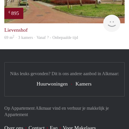
895
€
rent
Lievenshof
2
69 m
· 3 kamers · Vanaf ? - Onbepaalde tijd
Niks leuks gevonden? Dit is ons andere aanbod in Alkmaar:
Huurwoningen
Kamers
Op Appartement Alkmaar vind en verhuur je makkelijk je
Appartement
Over ons
Contact
Faq
Voor Makelaars