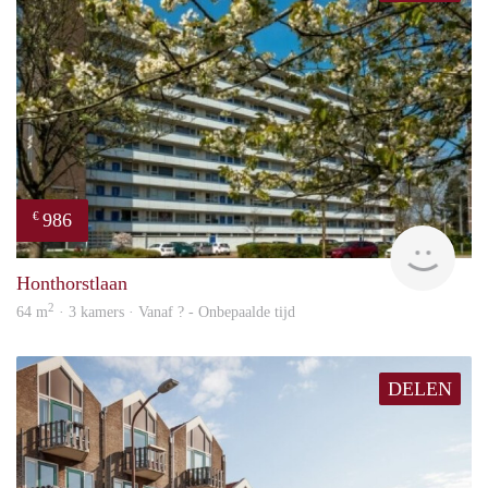
986
€
finde
Honthorstlaan
2
64 m
· 3 kamers · Vanaf ? - Onbepaalde tijd
DELEN