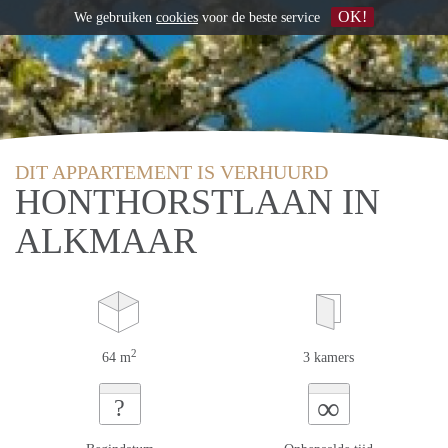
OK!
We gebruiken
cookies
voor de beste service
DIT APPARTEMENT IS VERHUURD
HONTHORSTLAAN IN
ALKMAAR
2
64 m
3 kamers
∞
?