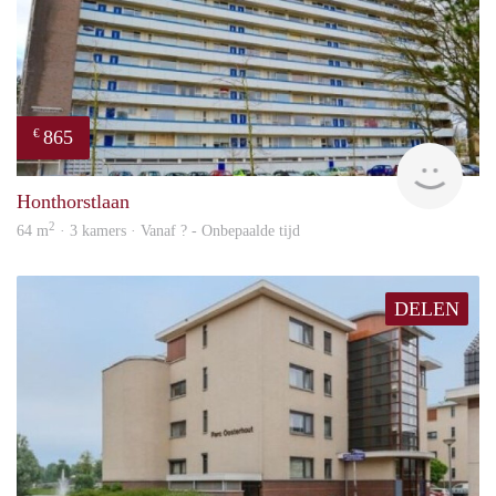
865
€
rent
Honthorstlaan
2
64 m
· 3 kamers · Vanaf ? - Onbepaalde tijd
DELEN