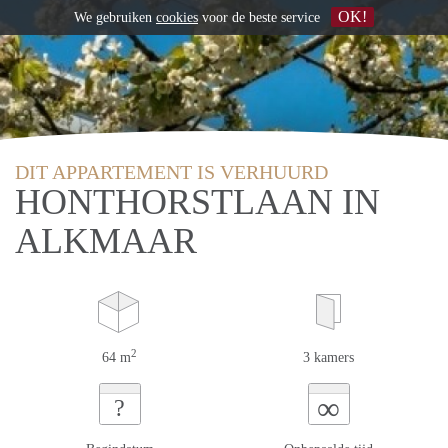
OK!
We gebruiken
cookies
voor de beste service
DIT APPARTEMENT IS VERHUURD
HONTHORSTLAAN IN
ALKMAAR
2
64 m
3 kamers
∞
?