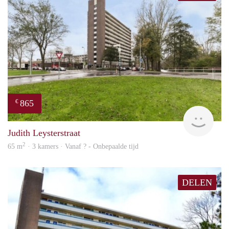
865
€
rent
Judith Leysterstraat
2
65 m
· 3 kamers · Vanaf ? - Onbepaalde tijd
DELEN