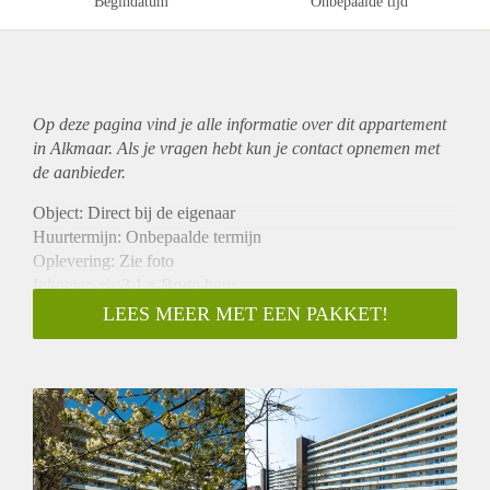
Begindatum
Onbepaalde tijd
Op deze pagina vind je alle informatie over dit
appartement
in Alkmaar. Als je vragen hebt kun je contact opnemen met
de aanbieder.
Object: Direct bij de eigenaar
Huurtermijn: Onbepaalde termijn
Oplevering: Zie foto
Inkomen eis:3,1 x Bruto huur
Garantiestelling mogelijk: Ja
LEES MEER MET EEN PAKKET!
Borg: 1 Maand
Bemiddeling kosten: Nee
Woningdelers toegestaan: Ja
Huisdieren toegestaan: Afhankelijk van de Eigenaar
Huurtoeslag grens: Nee
Geschikt voor studenten: Afhankelijk van de Eigenaar