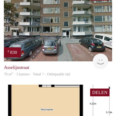
830
€
rent
Asselijnstraat
2
70 m
· 3 kamers · Vanaf ? - Onbepaalde tijd
DELEN