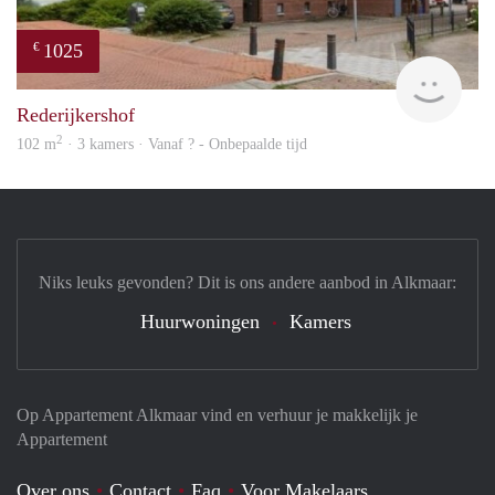
1025
€
rent
Rederijkershof
2
102 m
· 3 kamers · Vanaf ? - Onbepaalde tijd
Niks leuks gevonden? Dit is ons andere aanbod in Alkmaar:
Huurwoningen
Kamers
Op Appartement Alkmaar vind en verhuur je makkelijk je
Appartement
Over ons
Contact
Faq
Voor Makelaars