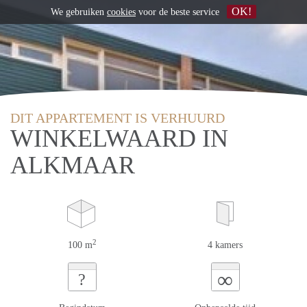
OK!
We gebruiken
cookies
voor de beste service
DIT APPARTEMENT IS VERHUURD
WINKELWAARD IN
ALKMAAR
2
100 m
4 kamers
∞
?