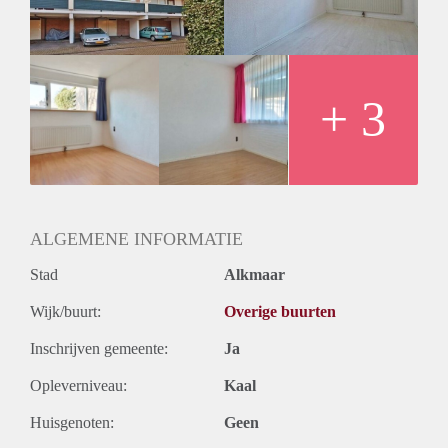
Huurtermijn
Onbepaalde termijn
Oplevering
Kaal
+ 3
ALGEMENE INFORMATIE
Stad
Alkmaar
Wijk/buurt:
Overige buurten
Inschrijven gemeente:
Ja
Opleverniveau:
Kaal
Huisgenoten:
Geen