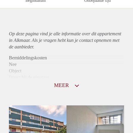
Begindatum
Onbepaalde tijd
Op deze pagina vind je alle informatie over dit
appartement
in Alkmaar. Als je vragen hebt kun je contact opnemen met
de aanbieder.
Bemiddelingskosten
Nee
Object
Direct bij de eigenaar
Borg
MEER
1015
Garantiestelling
Mogelijk
Huurtoeslag
Niet mogelijk
Inkomen eis
3,1 X Maandhuur Bruto