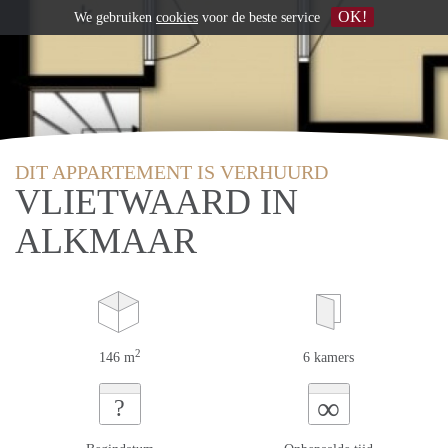
OK!
We gebruiken
cookies
voor de beste service
DIT APPARTEMENT IS VERHUURD
VLIETWAARD IN
ALKMAAR
2
146 m
6 kamers
∞
?