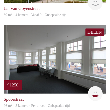
Jan van Goyenstraat
2
80 m
· 4 kamers · Vanaf ? - Onbepaalde tijd
DELEN
1250
€
Max 
Spoorstraat
2
96 m
· 3 kamers · Per direct - Onbepaalde tijd