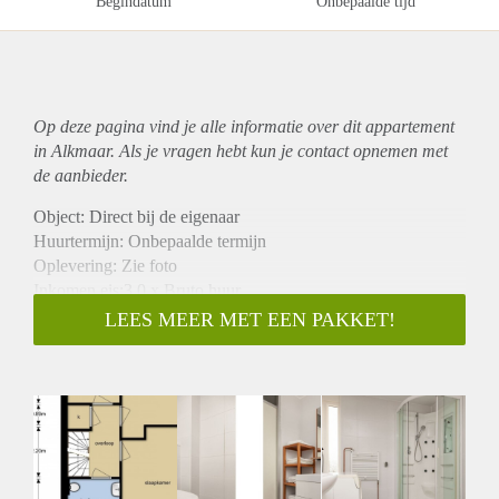
Begindatum
Onbepaalde tijd
Op deze pagina vind je alle informatie over dit
appartement
in Alkmaar. Als je vragen hebt kun je contact opnemen met
de aanbieder.
Object: Direct bij de eigenaar
Huurtermijn: Onbepaalde termijn
Oplevering: Zie foto
Inkomen eis:3,0 x Bruto huur
Garantiestelling mogelijk: Ja
LEES MEER MET EEN PAKKET!
Borg: 1 Maand
Bemiddeling kosten: Nee
Woningdelers toegestaan: Ja
Huisdieren toegestaan: Afhankelijk van de Eigenaar
Huurtoeslag grens: Nee
Geschikt voor studenten: Afhankelijk van de Eigenaar