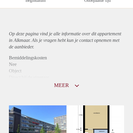
Begindatum
Onbepaalde tijd
Op deze pagina vind je alle informatie over dit
appartement
in Alkmaar. Als je vragen hebt kun je contact opnemen met
de aanbieder.
Bemiddelingskosten
Nee
Object
Direct bij de eigenaar
Borg
MEER
805
Garantiestelling
Niet mogelijk
Huurtoeslag
Mogelijk
Inkomen eis
N.V.T.