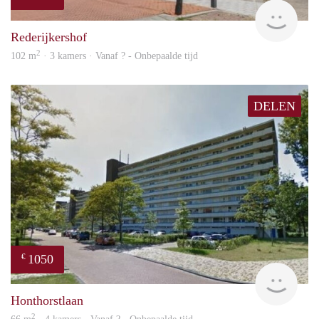
finde
Rederijkershof
2
102 m
· 3 kamers · Vanaf ? - Onbepaalde tijd
DELEN
1050
€
rent
Honthorstlaan
2