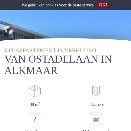
OK!
We gebruiken
cookies
voor de beste service
DIT APPARTEMENT IS VERHUURD
VAN OSTADELAAN IN
ALKMAAR
2
38 m
2 kamers
∞
?