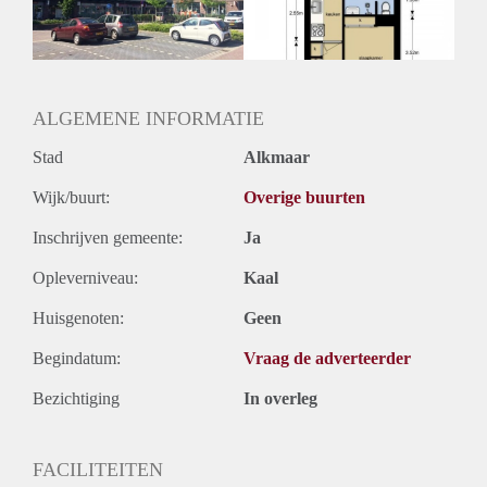
Huurtermijn
Onbepaalde termijn
Oplevering
Kaal
ALGEMENE INFORMATIE
Stad
Alkmaar
Wijk/buurt:
Overige buurten
Inschrijven gemeente:
Ja
Opleverniveau:
Kaal
Huisgenoten:
Geen
Begindatum:
Vraag de adverteerder
Bezichtiging
In overleg
FACILITEITEN