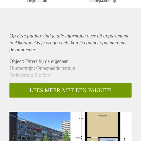
Begindatum
Onbepaalde tijd
Op deze pagina vind je alle informatie over dit
appartement
in Alkmaar. Als je vragen hebt kun je contact opnemen met
de aanbieder.
Object: Direct bij de eigenaar
Huurtermijn: Onbepaalde termijn
Oplevering: Zie foto
Inkomen eis: Nee
Garantiestelling mogelijk: Nee
LEES MEER MET EEN PAKKET!
Borg: 1 Maand
Bemiddeling kosten: Nee
Woningdelers toegestaan: Nee
Huisdieren toegestaan: Afhankelijk van de Eigenaar
Huurtoeslag grens: Ja
Geschikt voor studenten: Afhankelijk van de Eigenaar