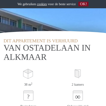
OK!
We gebruiken
cookies
voor de beste service
DIT APPARTEMENT IS VERHUURD
VAN OSTADELAAN IN
ALKMAAR
2
38 m
2 kamers
∞
?