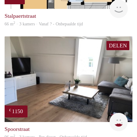
finde
Stalpaertstraat
2
66 m
· 3 kamers · Vanaf ? - Onbepaalde tijd
DELEN
1150
€
Max 
Spoorstraat
2