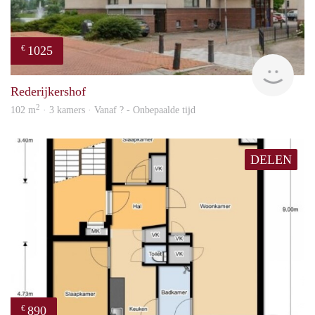
1025
€
rent
Rederijkershof
2
102 m
· 3 kamers · Vanaf ? - Onbepaalde tijd
DELEN
890
€