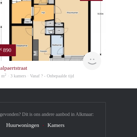
890
€
finder
alpaertstraat
2
6 m
· 3 kamers · Vanaf ? - Onbepaalde tijd
 gevonden? Dit is ons andere aanbod in Alkmaar:
Huurwoningen
Kamers