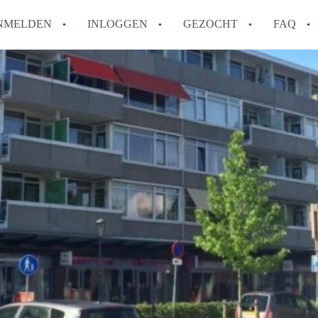
NMELDEN
INLOGGEN
GEZOCHT
FAQ
Tips: om in Alkmaar een appartement te v
How to translate AppartementAlkmaar!
Wat is AppartementAlkmaar?
Wat is de privacyverklaring van Apparte
Berekent AppartementAlkmaar
makelaarsvergoeding/bemiddelingsvergoe
Alle veelgestelde vragen