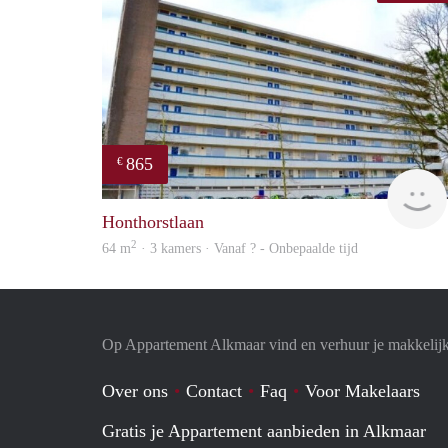
865
€
Honthorstlaan
2
64 m
· 3 kamers · Vanaf ? - Onbepaalde tijd
Op Appartement Alkmaar vind en verhuur je makkelij
Over ons
Contact
Faq
Voor Makelaars
Gratis je Appartement aanbieden in Alkmaar