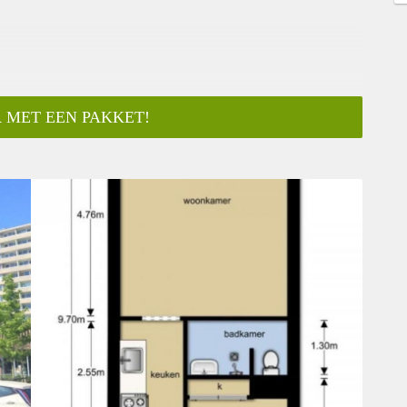
 MET EEN PAKKET!
ar