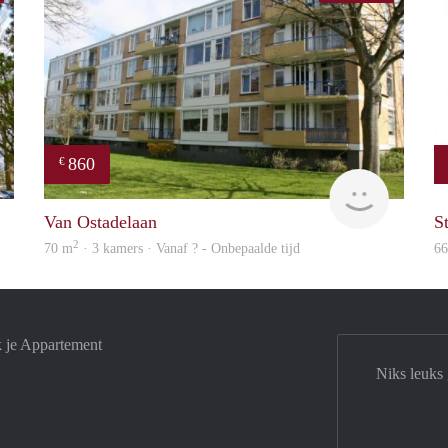
860
€
rent
finder
Van Ostadelaan
St
2
70 m
· 3 kamers · Vanaf ? - Onbepaalde tijd
6
k je Appartement
Niks leuks