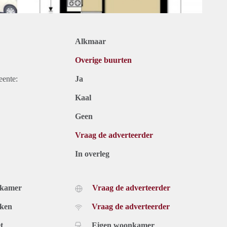
Alkmaar
Overige buurten
eente:
Ja
Kaal
Geen
Vraag de adverteerder
In overleg
dkamer
Vraag de adverteerder
uken
Vraag de adverteerder
t
Eigen woonkamer