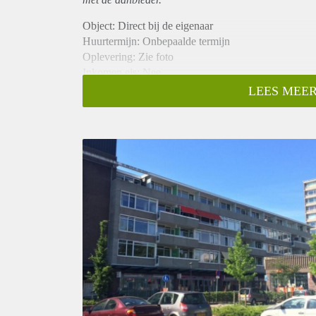
Object: Direct bij de eigenaar
Huurtermijn: Onbepaalde termijn
Oplevering: Zie foto
Inkomen eis: Nee
Garantiestelling mogelijk: Nee
LEES MEER
Borg: 1 Maand
Bemiddeling kosten: Nee
Woningdelers toegestaan: Nee
Huisdieren toegestaan: Afhankelijk van de Eigenaar
Huurtoeslag grens: Ja
Geschikt voor studenten: Afhankelijk van de Eigena