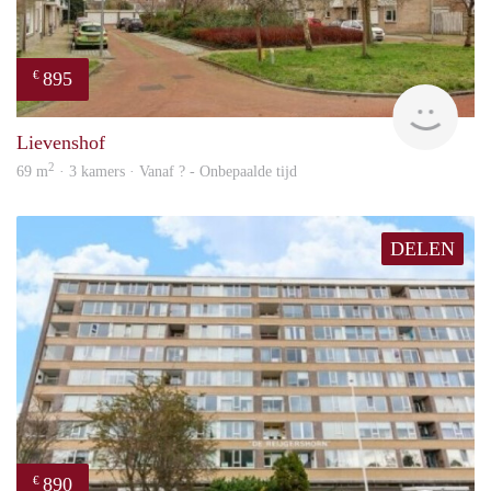
895
€
rent
Lievenshof
2
69 m
· 3 kamers · Vanaf ? - Onbepaalde tijd
DELEN
890
€