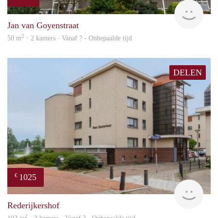
finde
Jan van Goyenstraat
2
50 m
· 2 kamers · Vanaf ? - Onbepaalde tijd
DELEN
1025
€
rent
Rederijkershof
2