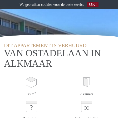
OK!
We gebruiken
cookies
voor de beste service
DIT APPARTEMENT IS VERHUURD
VAN OSTADELAAN IN
ALKMAAR
2
38 m
2 kamers
∞
?