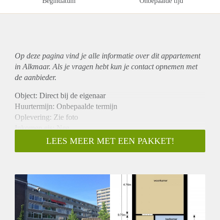
Begindatum
Onbepaalde tijd
Op deze pagina vind je alle informatie over dit
appartement
in Alkmaar. Als je vragen hebt kun je contact opnemen met
de aanbieder.
Object: Direct bij de eigenaar
Huurtermijn: Onbepaalde termijn
Oplevering: Zie foto
Inkomen eis: Nee
Garantiestelling mogelijk: Nee
LEES MEER MET EEN PAKKET!
Borg: 1 Maand
Bemiddeling kosten: Nee
Woningdelers toegestaan: Nee
Huisdieren toegestaan: Afhankelijk van de Eigenaar
Huurtoeslag grens: Ja
Geschikt voor studenten: Afhankelijk van de Eigenaar