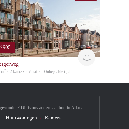
905
€
Woning
ergerweg
2
9 m
· 2 kamers · Vanaf ? - Onbepaalde tijd
 gevonden? Dit is ons andere aanbod in Alkmaar:
Huurwoningen
Kamers