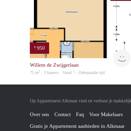
950
€
Willem de Zwijgerlaan
2
75 m
· 3 kamers · Vanaf ? - Onbepaalde tijd
Op Appartement Alkmaar vind en verhuur je makkelij
Over ons
Contact
Faq
Voor Makelaars
Gratis je Appartement aanbieden in Alkmaar