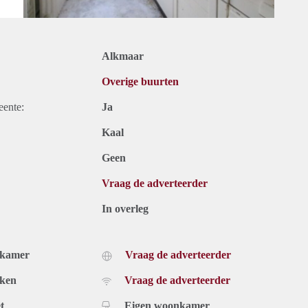
Alkmaar
Overige buurten
eente:
Ja
Kaal
Geen
Vraag de adverteerder
In overleg
dkamer
Vraag de adverteerder
uken
Vraag de adverteerder
t
Eigen woonkamer