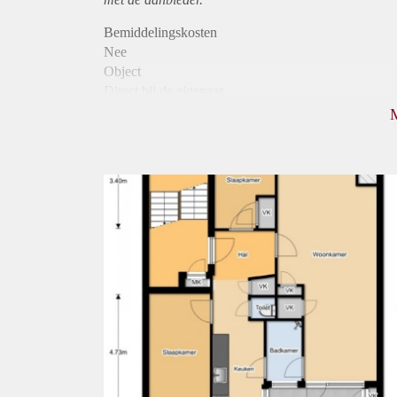
Bemiddelingskosten
Nee
Object
Direct bij de eigenaar
Borg
830
Garantiestelling
Mogelijk
Huurtoeslag
Niet mogelijk
Inkomen eis
3,1 X Maandhuur Bruto
Huurtermijn
Onbepaalde termijn
Oplevering
Kaal