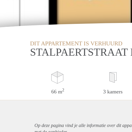
DIT APPARTEMENT IS VERHUURD
STALPAERTSTRAAT
2
66 m
3 kamers
Op deze pagina vind je alle informatie over dit
appa
met de aanbieder.