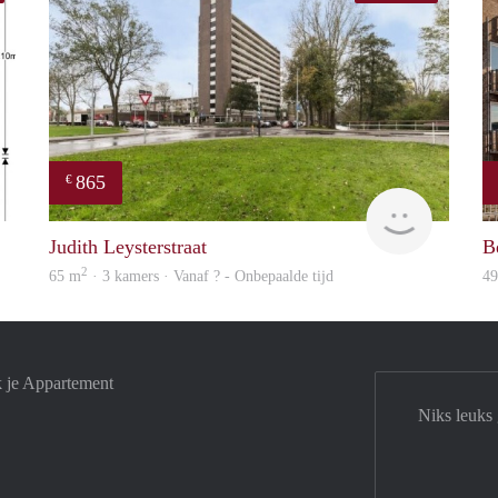
865
€
Woning
rent
Judith Leysterstraat
B
2
65 m
· 3 kamers · Vanaf ? - Onbepaalde tijd
4
k je Appartement
Niks leuks