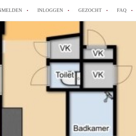
NMELDEN
INLOGGEN
GEZOCHT
FAQ
Tips: om in Alkmaar een appartement te v
How to translate AppartementAlkmaar!
Wat is AppartementAlkmaar?
Wat is de privacyverklaring van Apparte
Berekent AppartementAlkmaar
makelaarsvergoeding/bemiddelingsvergoe
Alle veelgestelde vragen