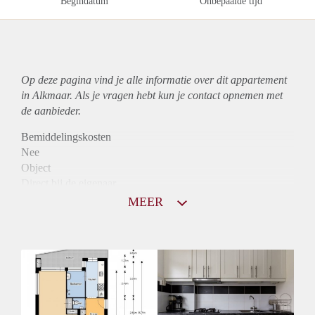
Begindatum
Onbepaalde tijd
Op deze pagina vind je alle informatie over dit
appartement
in Alkmaar. Als je vragen hebt kun je contact opnemen met
de aanbieder.
Bemiddelingskosten
Nee
Object
Direct bij de eigenaar
Borg
MEER
810
Garantiestelling
Mogelijk
Huurtoeslag
Niet mogelijk
Inkomen eis
2,9 X Maandhuur Bruto