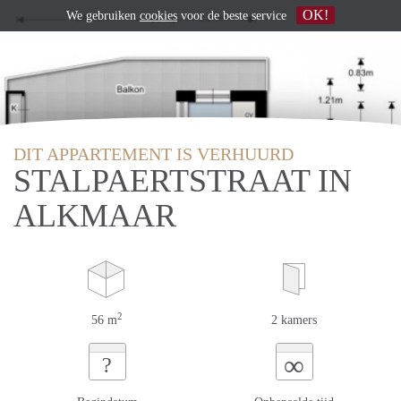
OK!
We gebruiken
cookies
voor de beste service
DIT APPARTEMENT IS VERHUURD
STALPAERTSTRAAT IN
ALKMAAR
2
56 m
2 kamers
∞
?