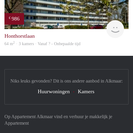
986
€
finde
Honthorstlaan
2
64 m
· 3 kamers · Vanaf ? - Onbepaalde tijd
Niks leuks gevonden? Dit is ons andere aanbod in Alkmaar:
Huurwoningen
Kamers
Op Appartement Alkmaar vind en verhuur je makkelijk je
Appartement