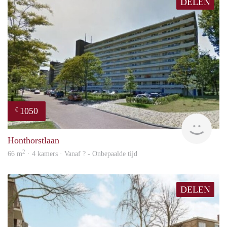
DELEN
1050
€
rent
Honthorstlaan
2
66 m
· 4 kamers · Vanaf ? - Onbepaalde tijd
DELEN