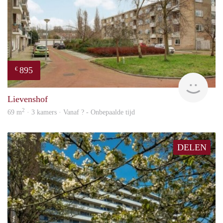
895
€
rent
Lievenshof
2
69 m
· 3 kamers · Vanaf ? - Onbepaalde tijd
DELEN