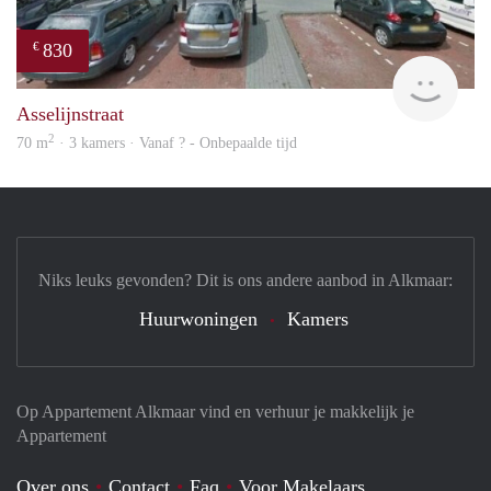
830
€
rent
Asselijnstraat
2
70 m
· 3 kamers · Vanaf ? - Onbepaalde tijd
Niks leuks gevonden? Dit is ons andere aanbod in Alkmaar:
Huurwoningen
Kamers
Op Appartement Alkmaar vind en verhuur je makkelijk je
Appartement
Over ons
Contact
Faq
Voor Makelaars