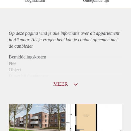
Begindatum
Onbepaalde tijd
Op deze pagina vind je alle informatie over dit
appartement
in Alkmaar. Als je vragen hebt kun je contact opnemen met
de aanbieder.
Bemiddelingskosten
Nee
Object
Direct bij de eigenaar
Borg
MEER
890
Garantiestelling
Niet mogelijk
Huurtoeslag
Mogelijk
Inkomen eis
N.V.T.