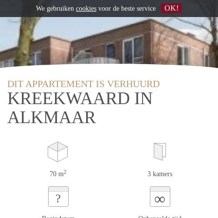
OK!
We gebruiken
cookies
voor de beste service
DIT APPARTEMENT IS VERHUURD
KREEKWAARD IN
ALKMAAR
2
70 m
3 kamers
∞
?