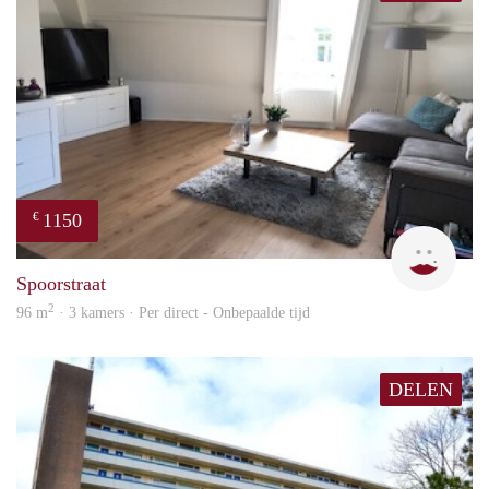
1150
€
Max 
Spoorstraat
2
96 m
· 3 kamers · Per direct - Onbepaalde tijd
DELEN