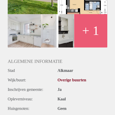
Huurtermijn
Onbepaalde termijn
Oplevering
Kaal
+ 1
ALGEMENE INFORMATIE
Stad
Alkmaar
Wijk/buurt:
Overige buurten
Inschrijven gemeente:
Ja
Opleverniveau:
Kaal
Huisgenoten:
Geen