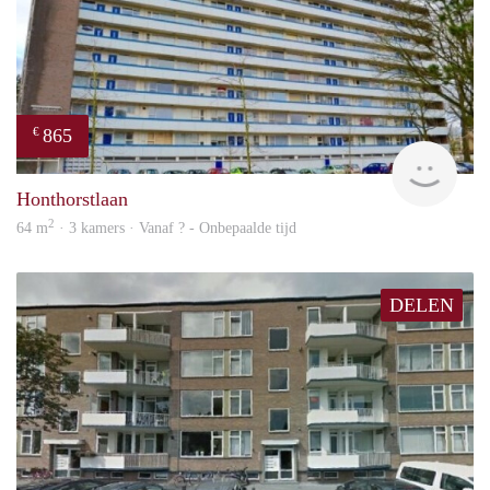
865
€
rent
Honthorstlaan
2
64 m
· 3 kamers · Vanaf ? - Onbepaalde tijd
DELEN