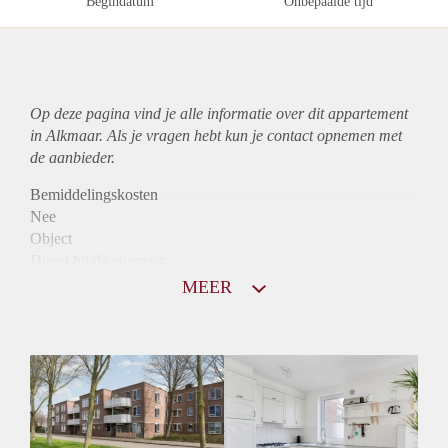
Begindatum
Onbepaalde tijd
Op deze pagina vind je alle informatie over dit
appartement
in Alkmaar. Als je vragen hebt kun je contact opnemen met
de aanbieder.
Bemiddelingskosten
Nee
Object
Direct bij de eigenaar
Borg
MEER
890
Garantiestelling
Mogelijk
Huurtoeslag
Niet mogelijk
Inkomen eis
3,2 X Maandhuur Bruto