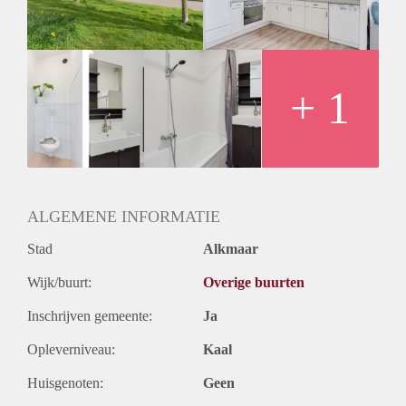
Huurtermijn
Onbepaalde termijn
Oplevering
Kaal
+ 1
ALGEMENE INFORMATIE
Stad
Alkmaar
Wijk/buurt:
Overige buurten
Inschrijven gemeente:
Ja
Opleverniveau:
Kaal
Huisgenoten:
Geen