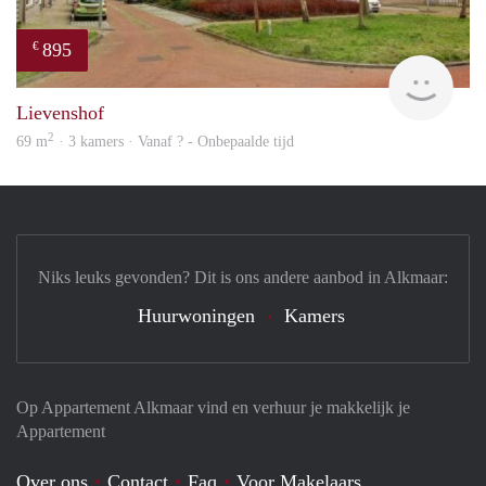
895
€
rent
Lievenshof
2
69 m
· 3 kamers · Vanaf ? - Onbepaalde tijd
Niks leuks gevonden? Dit is ons andere aanbod in Alkmaar:
Huurwoningen
Kamers
Op Appartement Alkmaar vind en verhuur je makkelijk je
Appartement
Over ons
Contact
Faq
Voor Makelaars