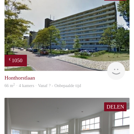
1050
€
rent
Honthorstlaan
2
66 m
· 4 kamers · Vanaf ? - Onbepaalde tijd
DELEN