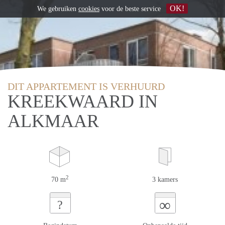
OK!
We gebruiken
cookies
voor de beste service
DIT APPARTEMENT IS VERHUURD
KREEKWAARD IN
ALKMAAR
2
70 m
3 kamers
∞
?