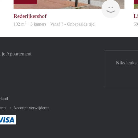
finder
rent
Rederijkershof
L
2
102 m
· 3 kamers · Vanaf ? - Onbepaalde tijd
6
k je Appartement
Niks leuks
rland
unts
Account verwijderen
met Paypal
kelijk af met Mastercard
ent gemakkelijk af met Meastro
Je rekent gemakkelijk af met Visa