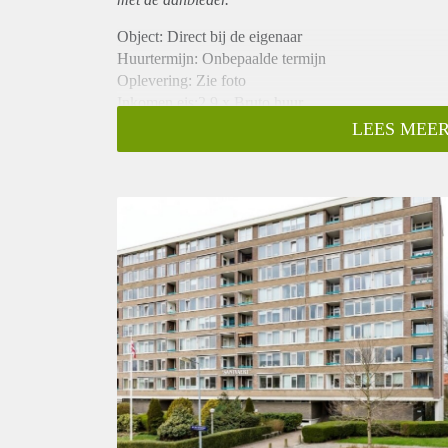
Object: Direct bij de eigenaar
Huurtermijn: Onbepaalde termijn
Oplevering: Zie foto
Inkomen eis:2,9 x Bruto huur
Garantiestelling mogelijk: Ja
LEES MEER
Borg: 1 Maand
Bemiddeling kosten: Nee
Woningdelers toegestaan: Ja
Huisdieren toegestaan: Afhankelijk van de Eigenaar
Huurtoeslag grens: Nee
Geschikt voor studenten: Afhankelijk van de Eigena