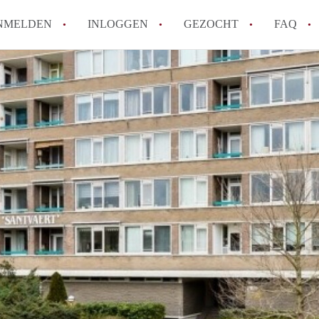
NMELDEN
INLOGGEN
GEZOCHT
FAQ
Tips: om in Alkmaar een appartement te v
How to translate AppartementAlkmaar!
Wat is AppartementAlkmaar?
Wat is de privacyverklaring van Apparte
Berekent AppartementAlkmaar
makelaarsvergoeding/bemiddelingsvergoe
Alle veelgestelde vragen