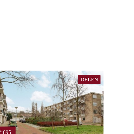
DELEN
895
€