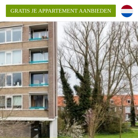
GRATIS JE APPARTEMENT AANBIEDEN
inden!
mentAlkmaar?
ding?