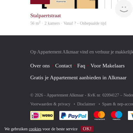
Stalpaertstraat
2
56 m
· 2 kamers · Vanaf ? - Onbepaalde tijd
Op Appartement Alkmaar vind en verhuur je makkelij
Over ons
Contact
Faq
Voor Makelaars
Gratis je Appartement aanbieden in Alkmaar
© 2026 - Appartement Alkmaar - KvK nr. 02094127 –
Nede
Voorwaarden & privacy
Disclaimer
Spam & nep-acco
Je rekent gemakkelijk af 
Je rekent gemak
Je rek
OK!
We gebruiken
cookies
voor de beste service