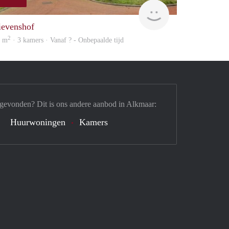
rent
ievenshof
2
9 m
· 3 kamers · Vanaf ? - Onbepaalde tijd
 gevonden? Dit is ons andere aanbod in Alkmaar:
Huurwoningen
Kamers