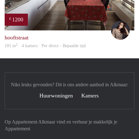
1200
€
Debb
hooftstraat
2
101 m
· 4 kamers · Per direct - Bepaalde tijd
Niks leuks gevonden? Dit is ons andere aanbod in Alkmaar:
Huurwoningen
Kamers
Op Appartement Alkmaar vind en verhuur je makkelijk je
Appartement