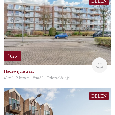
DELEN
825
€
finde
Hadewijchstraat
2
40 m
· 2 kamers · Vanaf ? - Onbepaalde tijd
DELEN