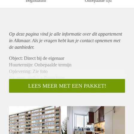
Begindatum
Onbepaalde tijd
Op deze pagina vind je alle informatie over dit
appartement
in Alkmaar. Als je vragen hebt kun je contact opnemen met
de aanbieder.
Object: Direct bij de eigenaar
Huurtermijn: Onbepaalde termijn
Oplevering: Zie foto
Inkomen eis:2,9 x Bruto huur
Garantiestelling mogelijk: Ja
LEES MEER MET EEN PAKKET!
Borg: 1 Maand
Bemiddeling kosten: Nee
Woningdelers toegestaan: Ja
Huisdieren toegestaan: Afhankelijk van de Eigenaar
Huurtoeslag grens: Nee
Geschikt voor studenten: Afhankelijk van de Eigenaar