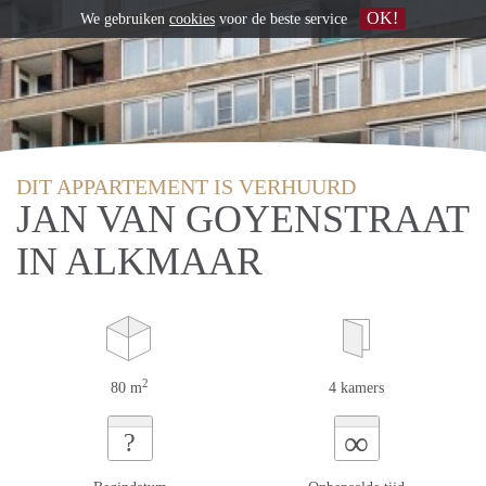
OK!
We gebruiken
cookies
voor de beste service
DIT APPARTEMENT IS VERHUURD
JAN VAN GOYENSTRAAT
IN ALKMAAR
2
80 m
4 kamers
∞
?