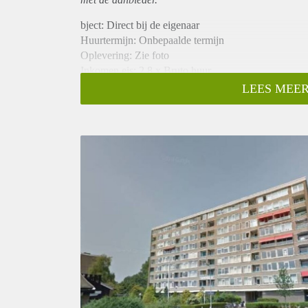
bject: Direct bij de eigenaar
Huurtermijn: Onbepaalde termijn
Oplevering: Zie foto
Inkomen eis: 2,8 x Bruto huur
Garantiestelling mogelijk: Ja
LEES MEER
Borg: 1 Maand
Bemiddeling kosten: Nee
Woningdelers toegestaan: Ja
Huisdieren toegestaan: Afhankelijk van de Eigenaar
Huurtoeslag grens: Nee
Geschikt voor studenten: Afhankelijk van de Eigena