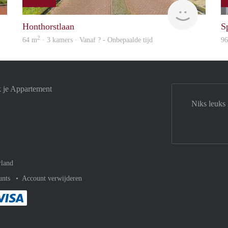
rent
Woning
Honthorstlaan
S
2
64 m
· 3 kamers · Vanaf ? - Onbepaalde tijd
9
k je Appartement
Niks leuks
rland
unts
Account verwijderen
met Paypal
kelijk af met Mastercard
ent gemakkelijk af met Meastro
Je rekent gemakkelijk af met Visa