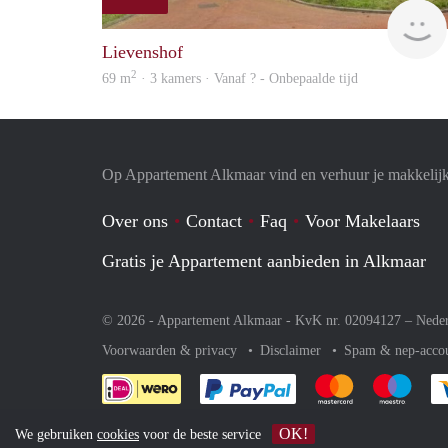
Lievenshof
2
69 m
· 3 kamers · Vanaf ? - Onbepaalde tijd
Op Appartement Alkmaar vind en verhuur je makkelij
Over ons
Contact
Faq
Voor Makelaars
Gratis je Appartement aanbieden in Alkmaar
© 2026 - Appartement Alkmaar - KvK nr. 02094127 –
Nede
Voorwaarden & privacy
Disclaimer
Spam & nep-acco
Je rekent gemakkelijk af 
Je rekent gemak
Je rek
OK!
We gebruiken
cookies
voor de beste service