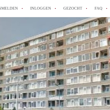
NMELDEN
INLOGGEN
GEZOCHT
FAQ
Tips: om in Alkmaar een appartement te v
How to translate AppartementAlkmaar!
Wat is AppartementAlkmaar?
Wat is de privacyverklaring van Apparte
Berekent AppartementAlkmaar
makelaarsvergoeding/bemiddelingsvergoe
Alle veelgestelde vragen