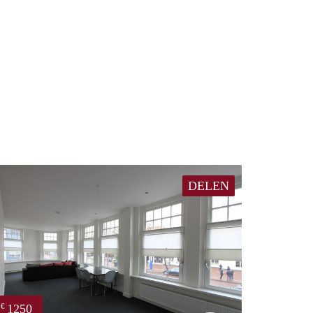
DELEN
1250
€