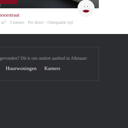
Max Vastgoed
poorstraat
2
6 m
· 3 kamers · Per direct - Onbepaalde tijd
 gevonden? Dit is ons andere aanbod in Alkmaar:
Huurwoningen
Kamers