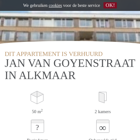
OK!
We gebruiken
cookies
voor de beste service
DIT APPARTEMENT IS VERHUURD
JAN VAN GOYENSTRAAT
IN ALKMAAR
2
50 m
2 kamers
∞
?