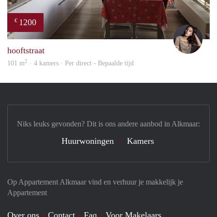
1200
€
Debb
hooftstraat
2
101 m
· 4 kamers · Per direct - Bepaalde tijd
Niks leuks gevonden? Dit is ons andere aanbod in Alkmaar:
Huurwoningen
Kamers
Op Appartement Alkmaar vind en verhuur je makkelijk je
Appartement
Over ons
Contact
Faq
Voor Makelaars