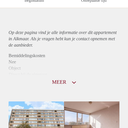
Begindatum
Onbepaalde tijd
Op deze pagina vind je alle informatie over dit
appartement
in Alkmaar. Als je vragen hebt kun je contact opnemen met
de aanbieder.
Bemiddelingskosten
Nee
Object
Direct bij de eigenaar
Borg
MEER
885
Garantiestelling
Mogelijk
Huurtoeslag
Niet mogelijk
Inkomen eis
2,8 X De bruto Huur