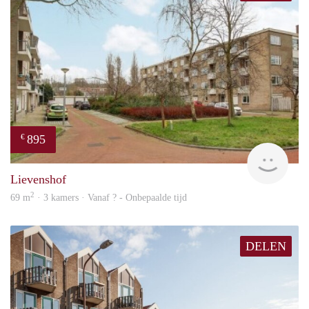
895
€
rent
Lievenshof
2
69 m
· 3 kamers · Vanaf ? - Onbepaalde tijd
DELEN