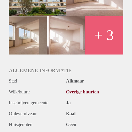
Huurtermijn
Onbepaalde termijn
Oplevering
Kaal
+ 3
ALGEMENE INFORMATIE
Stad
Alkmaar
Wijk/buurt:
Overige buurten
Inschrijven gemeente:
Ja
Opleverniveau:
Kaal
Huisgenoten:
Geen