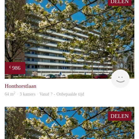
DELEN
986
€
finde
Honthorstlaan
2
64 m
· 3 kamers · Vanaf ? - Onbepaalde tijd
DELEN