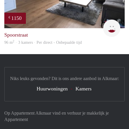
1150
€
Max 
Spoorstraat
2
96 m
· 3 kamers · Per direct - Onbepaalde tijd
Niks leuks gevonden? Dit is ons andere aanbod in Alkmaar:
Huurwoningen
Kamers
Op Appartement Alkmaar vind en verhuur je makkelijk je
Appartement