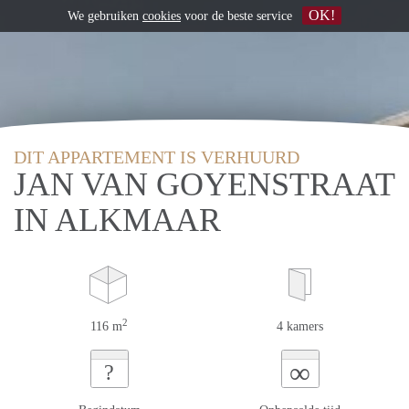
OK!
We gebruiken
cookies
voor de beste service
DIT APPARTEMENT IS VERHUURD
JAN VAN GOYENSTRAAT
IN ALKMAAR
2
116 m
4 kamers
∞
?