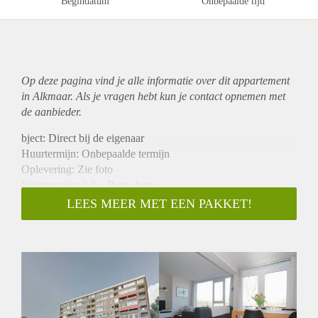
Begindatum
Onbepaalde tijd
Op deze pagina vind je alle informatie over dit
appartement
in Alkmaar. Als je vragen hebt kun je contact opnemen met
de aanbieder.
bject: Direct bij de eigenaar
Huurtermijn: Onbepaalde termijn
Oplevering: Zie foto
Inkomen eis: 2,8 x Bruto huur
Garantiestelling mogelijk: Ja
LEES MEER MET EEN PAKKET!
Borg: 1 Maand
Bemiddeling kosten: Nee
Woningdelers toegestaan: Ja
Huisdieren toegestaan: Afhankelijk van de Eigenaar
Huurtoeslag grens: Nee
Geschikt voor studenten: Afhankelijk van de Eigenaar