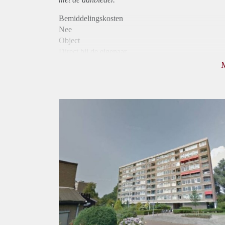
Bemiddelingskosten
Nee
Object
Direct bij de eigenaar
Borg
970
Garantiestelling
Mogelijk
Huurtoeslag
Niet mogelijk
Inkomen eis
2,8 X De bruto Huur
Huurtermijn
Onbepaalde termijn
Oplevering
Kaal