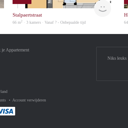
finder
finder
Stalpaertstraat
H
2
66 m
· 3 kamers · Vanaf ? - Onbepaalde tijd
6
k je Appartement
Niks leuks
rland
unts
Account verwijderen
met Paypal
kelijk af met Mastercard
ent gemakkelijk af met Meastro
Je rekent gemakkelijk af met Visa