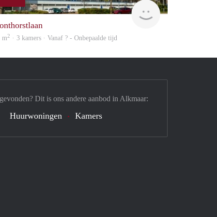
finder
onthorstlaan
2
4 m
· 3 kamers · Vanaf ? - Onbepaalde tijd
 gevonden? Dit is ons andere aanbod in Alkmaar:
Huurwoningen
Kamers