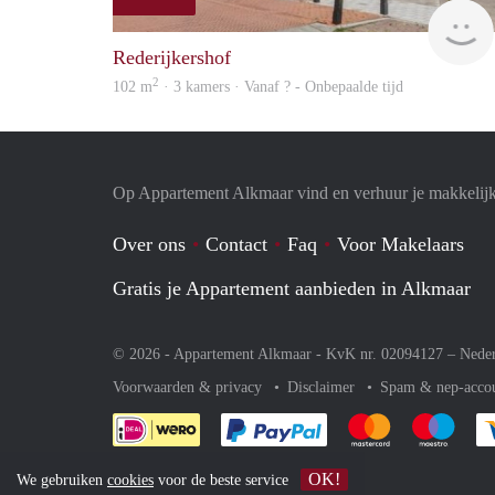
Rederijkershof
2
102 m
· 3 kamers · Vanaf ? - Onbepaalde tijd
Op Appartement Alkmaar vind en verhuur je makkelij
Over ons
Contact
Faq
Voor Makelaars
Gratis je Appartement aanbieden in Alkmaar
© 2026 - Appartement Alkmaar - KvK nr. 02094127 –
Nede
Voorwaarden & privacy
Disclaimer
Spam & nep-acco
Je rekent gemakkelijk af 
Je rekent gemak
Je rek
OK!
We gebruiken
cookies
voor de beste service