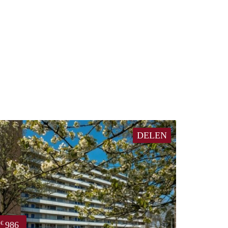
DELEN
986
€