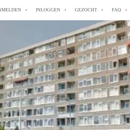
NMELDEN
INLOGGEN
GEZOCHT
FAQ
Tips: om in Alkmaar een appartement te v
How to translate AppartementAlkmaar!
Wat is AppartementAlkmaar?
Wat is de privacyverklaring van Apparte
Berekent AppartementAlkmaar
makelaarsvergoeding/bemiddelingsvergoe
Alle veelgestelde vragen