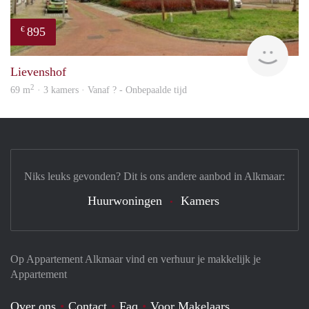
895
€
rent
Lievenshof
2
69 m
· 3 kamers · Vanaf ? - Onbepaalde tijd
Niks leuks gevonden? Dit is ons andere aanbod in Alkmaar:
Huurwoningen
Kamers
Op Appartement Alkmaar vind en verhuur je makkelijk je
Appartement
Over ons
Contact
Faq
Voor Makelaars