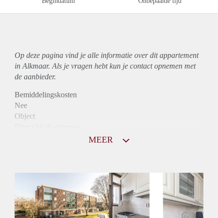
Begindatum
Onbepaalde tijd
Op deze pagina vind je alle informatie over dit
appartement
in Alkmaar. Als je vragen hebt kun je contact opnemen met
de aanbieder.
Bemiddelingskosten
Nee
Object
Direct bij de eigenaar
Borg
MEER
900
Garantiestelling
Mogelijk
Huurtoeslag
Niet mogelijk
Inkomen eis
2,8 X Maandhuur Bruto