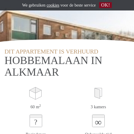
OK!
We gebruiken
cookies
voor de beste service
DIT APPARTEMENT IS VERHUURD
HOBBEMALAAN IN
ALKMAAR
2
60 m
3 kamers
∞
?