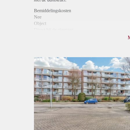
Bemiddelingskosten
Nee
Object
Direct bij de eigenaar
Borg
760
Garantiestelling
Niet mogelijk
Huurtoeslag
Mogelijk
Inkomen eis
N.V.T.
Huurtermijn
Onbepaalde termijn
Oplevering
Kaal