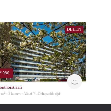
DELEN
986
€
Woning
onthorstlaan
2
4 m
· 3 kamers · Vanaf ? - Onbepaalde tijd