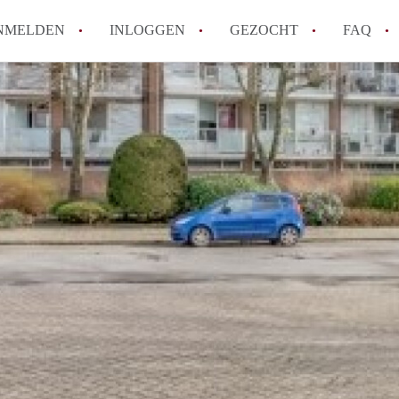
NMELDEN
INLOGGEN
GEZOCHT
FAQ
Tips: om in Alkmaar een appartement te v
How to translate AppartementAlkmaar!
Wat is AppartementAlkmaar?
Wat is de privacyverklaring van Apparte
Berekent AppartementAlkmaar
makelaarsvergoeding/bemiddelingsvergoe
Alle veelgestelde vragen