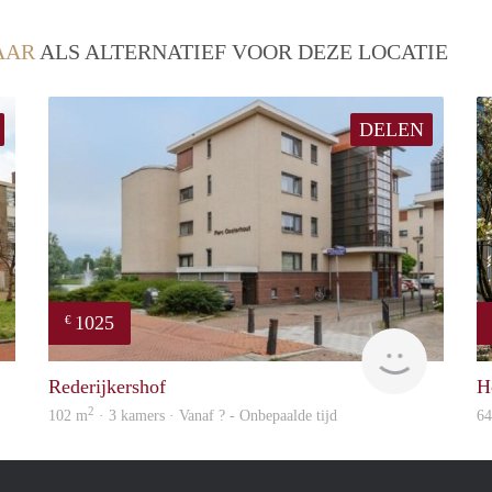
AAR
ALS ALTERNATIEF VOOR DEZE LOCATIE
DELEN
1025
€
rent
rent
Rederijkershof
H
2
102 m
· 3 kamers · Vanaf ? - Onbepaalde tijd
6