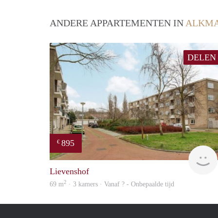
ANDERE APPARTEMENTEN IN
ALKM
DELEN
895
€
Lievenshof
2
69 m
· 3 kamers · Vanaf ? - Onbepaalde tijd