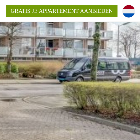
GRATIS JE APPARTEMENT AANBIEDEN
inden!
mentAlkmaar?
ding?