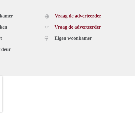
dkamer
Vraag de adverteerder
uken
Vraag de adverteerder
t
Eigen woonkamer
rdeur