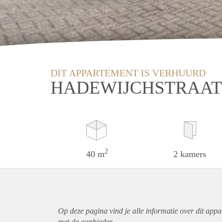
DIT APPARTEMENT IS VERHUURD
HADEWIJCHSTRAAT
2
40 m
2 kamers
Op deze pagina vind je alle informatie over dit
appa
met de aanbieder.