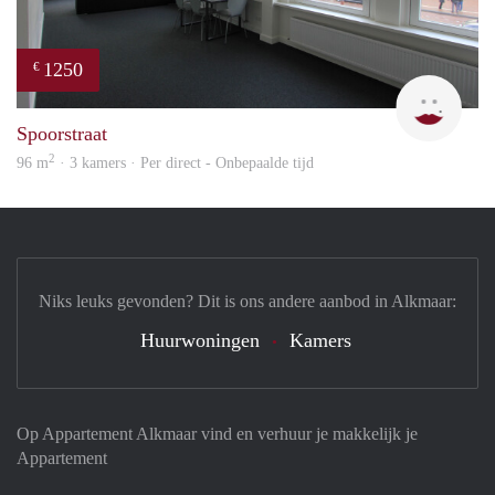
1250
€
Max 
Spoorstraat
2
96 m
· 3 kamers · Per direct - Onbepaalde tijd
Niks leuks gevonden? Dit is ons andere aanbod in Alkmaar:
Huurwoningen
Kamers
Op Appartement Alkmaar vind en verhuur je makkelijk je
Appartement