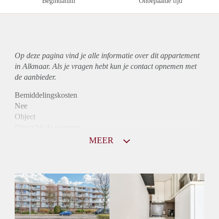
Begindatum
Onbepaalde tijd
Op deze pagina vind je alle informatie over dit
appartement
in Alkmaar. Als je vragen hebt kun je contact opnemen met
de aanbieder.
Bemiddelingskosten
Nee
Object
Direct bij de eigenaar
Borg
MEER
760
Garantiestelling
Niet mogelijk
Huurtoeslag
Mogelijk
Inkomen eis
N.V.T.