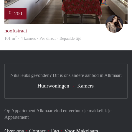
1200
€
Debb
hooftstraat
2
101 m
· 4 kamers · Per direct - Bepaalde tijd
Niks leuks gevonden? Dit is ons andere aanbod in Alkmaar:
Huurwoningen
Kamers
Op Appartement Alkmaar vind en verhuur je makkelijk je
Appartement
Over ons
Contact
Faq
Voor Makelaars