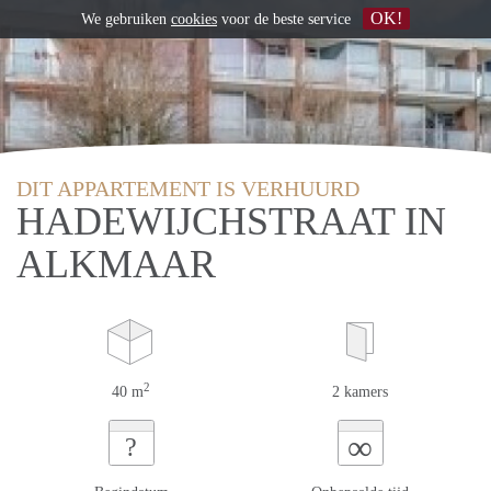
OK!
We gebruiken
cookies
voor de beste service
DIT APPARTEMENT IS VERHUURD
HADEWIJCHSTRAAT IN
ALKMAAR
2
40 m
2 kamers
∞
?