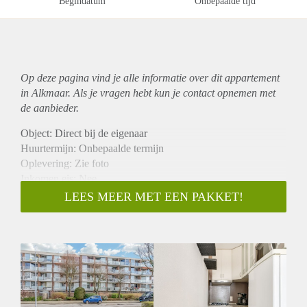
Begindatum
Onbepaalde tijd
Op deze pagina vind je alle informatie over dit
appartement
in Alkmaar. Als je vragen hebt kun je contact opnemen met
de aanbieder.
Object: Direct bij de eigenaar
Huurtermijn: Onbepaalde termijn
Oplevering: Zie foto
Inkomen eis: Nee
Garantiestelling mogelijk: Nee
LEES MEER MET EEN PAKKET!
Borg: 1 Maand
Bemiddeling kosten: Nee
Woningdelers toegestaan: Nee
Huisdieren toegestaan: Afhankelijk van de Eigenaar
Huurtoeslag grens: Ja
Geschikt voor studenten: Afhankelijk van de Eigenaar