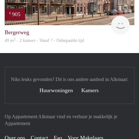
905
€
Woni
Bergerweg
2
49 m
· 2 kamers · Vanaf ? - Onbepaalde tijd
Niks leuks gevonden? Dit is ons andere aanbod in Alkmaar:
Huurwoningen
Kamers
Op Appartement Alkmaar vind en verhuur je makkelijk je
Appartement
Over ons
Contact
Faq
Voor Makelaars