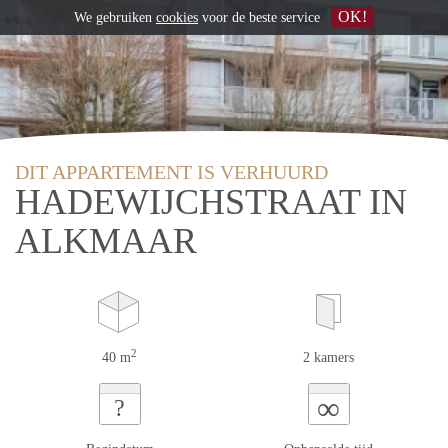
OK!
We gebruiken
cookies
voor de beste service
DIT APPARTEMENT IS VERHUURD
HADEWIJCHSTRAAT IN
ALKMAAR
2
40 m
2 kamers
∞
?