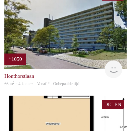
1050
€
rent
Honthorstlaan
2
66 m
· 4 kamers · Vanaf ? - Onbepaalde tijd
DELEN