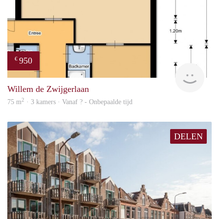
950
€
Woni
Willem de Zwijgerlaan
2
75 m
· 3 kamers · Vanaf ? - Onbepaalde tijd
DELEN