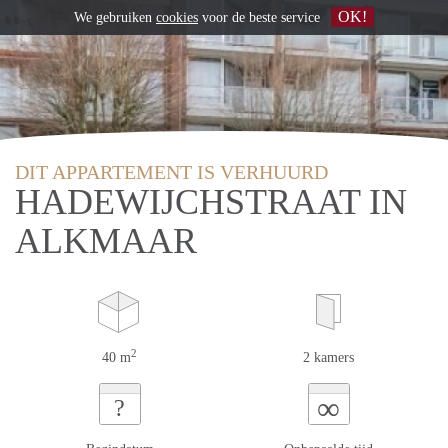
OK!
We gebruiken
cookies
voor de beste service
DIT APPARTEMENT IS VERHUURD
HADEWIJCHSTRAAT IN
ALKMAAR
2
40 m
2 kamers
∞
?