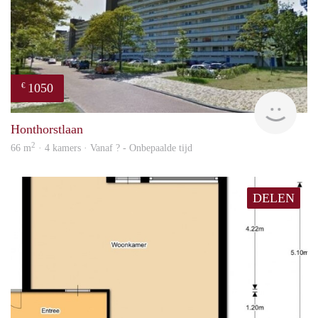
1050
€
rent
Honthorstlaan
2
66 m
· 4 kamers · Vanaf ? - Onbepaalde tijd
DELEN