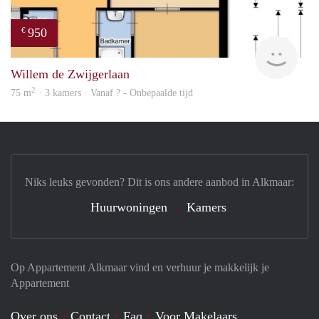
950
€
Woni
Willem de Zwijgerlaan
2
75 m
· 3 kamers · Vanaf ? - Onbepaalde tijd
Niks leuks gevonden? Dit is ons andere aanbod in Alkmaar:
Huurwoningen
Kamers
Op Appartement Alkmaar vind en verhuur je makkelijk je
Appartement
Over ons
Contact
Faq
Voor Makelaars