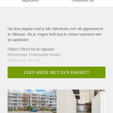
Begindatum
Onbepaalde tijd
Op deze pagina vind je alle informatie over dit
appartement
in Alkmaar. Als je vragen hebt kun je contact opnemen met
de aanbieder.
Object: Direct bij de eigenaar
Huurtermijn: Onbepaalde termijn
Oplevering: Zie foto
Inkomen eis: Nee
Garantiestelling mogelijk: Nee
LEES MEER MET EEN PAKKET!
Borg: 1 Maand
Bemiddeling kosten: Nee
Woningdelers toegestaan: Nee
Huisdieren toegestaan: Afhankelijk van de Eigenaar
Huurtoeslag grens: Ja
Geschikt voor studenten: Afhankelijk van de Eigenaar