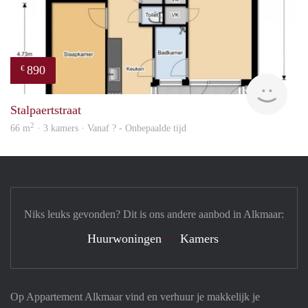
890
€
finde
Stalpaertstraat
2
66 m
· 3 kamers · Vanaf ? - Onbepaalde tijd
Niks leuks gevonden? Dit is ons andere aanbod in Alkmaar:
Huurwoningen
Kamers
Op Appartement Alkmaar vind en verhuur je makkelijk je