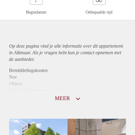
Begindatum
Onbepaalde tijd
Op deze pagina vind je alle informatie over dit
appartement
in Alkmaar. Als je vragen hebt kun je contact opnemen met
de aanbieder.
Bemiddelingskosten
Nee
Object
Direct bij de eigenaar
Borg
MEER
975
Garantiestelling
Mogelijk
Huurtoeslag
Niet mogelijk