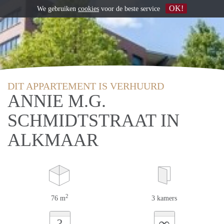
OK!
We gebruiken
cookies
voor de beste service
DIT APPARTEMENT IS VERHUURD
ANNIE M.G.
SCHMIDTSTRAAT IN
ALKMAAR
2
76 m
3 kamers
∞
?