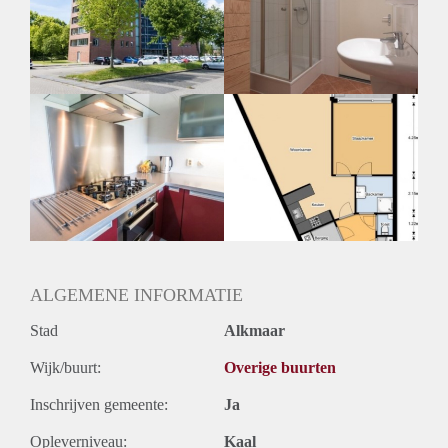
Inkomen eis
3,1 X Maandhuur Bruto
Huurtermijn
Onbepaalde termijn
Oplevering
Kaal
ALGEMENE INFORMATIE
Stad
Alkmaar
Wijk/buurt:
Overige buurten
Inschrijven gemeente:
Ja
Opleverniveau:
Kaal