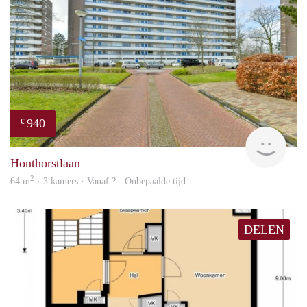
940
€
Woni
Honthorstlaan
2
64 m
· 3 kamers · Vanaf ? - Onbepaalde tijd
DELEN