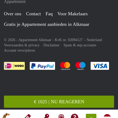
Appartement
Over ons
Contact
Faq
Voor Makelaars
Gratis je Appartement aanbieden in Alkmaar
© 2026 - Appartement Alkmaar - KvK nr. 02094127 –
Nederland
Voorwaarden & privacy
Disclaimer
Spam & nep-accounts
Account verwijderen
Je rekent gemakkelijk af met Paypal
Je rekent gemakkelijk af met M
Je rekent gemakkelij
Je re
€ 1025 | NU REAGEREN
+