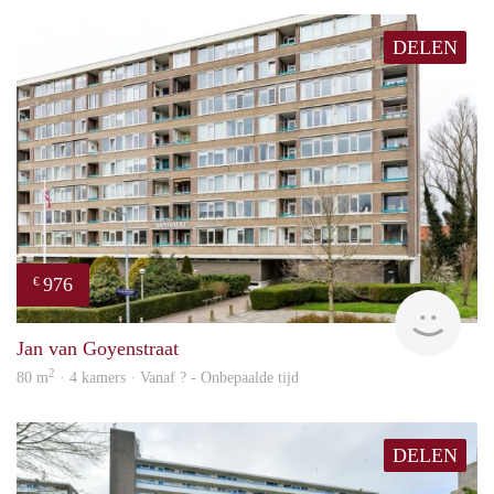
DELEN
976
€
Woni
Jan van Goyenstraat
2
80 m
· 4 kamers · Vanaf ? - Onbepaalde tijd
DELEN