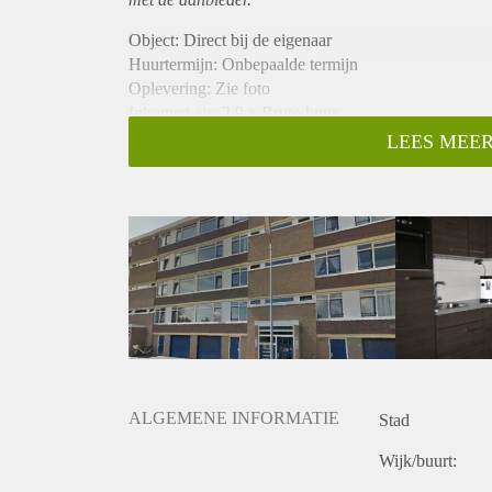
Object: Direct bij de eigenaar
Huurtermijn: Onbepaalde termijn
Oplevering: Zie foto
Inkomen eis: 2,9 x Bruto huur
Garantiestelling mogelijk: Ja
LEES MEER
Borg: 1 Maand
Bemiddeling kosten: Nee
Woningdelers toegestaan: Ja
Huisdieren toegestaan: Afhankelijk van de Eigenaar
Huurtoeslag grens: Nee
Geschikt voor studenten: Afhankelijk van de Eigena
ALGEMENE INFORMATIE
Stad
Wijk/buurt: