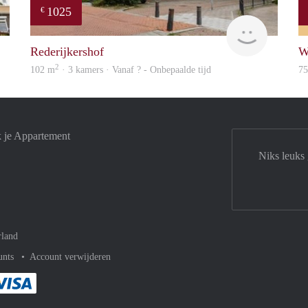
1025
€
finder
rent
Rederijkershof
W
2
102 m
· 3 kamers · Vanaf ? - Onbepaalde tijd
7
k je Appartement
Niks leuks
rland
unts
Account verwijderen
met Paypal
kelijk af met Mastercard
ent gemakkelijk af met Meastro
Je rekent gemakkelijk af met Visa