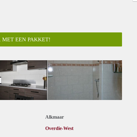
 MET EEN PAKKET!
ar
Alkmaar
Overdie-West