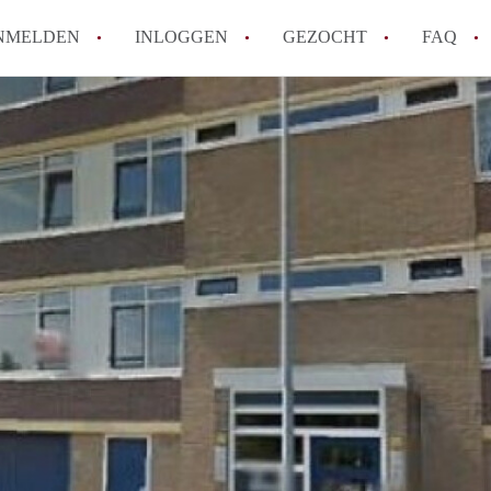
NMELDEN
INLOGGEN
GEZOCHT
FAQ
Tips: om in Alkmaar een appartement te v
How to translate AppartementAlkmaar!
Wat is AppartementAlkmaar?
Wat is de privacyverklaring van Apparte
Berekent AppartementAlkmaar
makelaarsvergoeding/bemiddelingsvergoe
Alle veelgestelde vragen