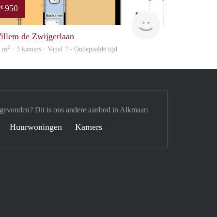
950
€
Woning
illem de Zwijgerlaan
2
5 m
· 3 kamers · Vanaf ? - Onbepaalde tijd
 gevonden? Dit is ons andere aanbod in Alkmaar:
Huurwoningen
Kamers