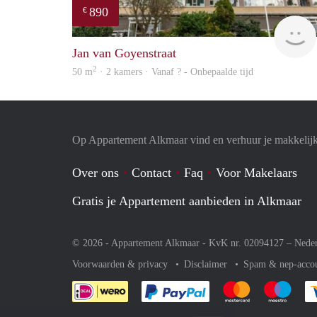
890
€
Jan van Goyenstraat
2
50 m
· 2 kamers · Vanaf ? - Onbepaalde tijd
Op Appartement Alkmaar vind en verhuur je makkelij
Over ons
Contact
Faq
Voor Makelaars
Gratis je Appartement aanbieden in Alkmaar
© 2026 - Appartement Alkmaar - KvK nr. 02094127 –
Nede
Voorwaarden & privacy
Disclaimer
Spam & nep-acco
Je rekent gemakkelijk af 
Je rekent gemak
Je rek