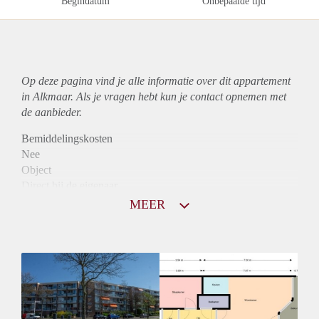
Begindatum
Onbepaalde tijd
Op deze pagina vind je alle informatie over dit
appartement
in Alkmaar. Als je vragen hebt kun je contact opnemen met
de aanbieder.
Bemiddelingskosten
Nee
Object
Direct bij de eigenaar
Borg
MEER
875
Garantiestelling
Niet mogelijk
Huurtoeslag
Mogelijk
Inkomen eis
N.V.T.