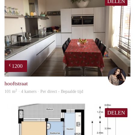
DELEN
1200
€
Debb
hooftstraat
2
101 m
· 4 kamers · Per direct - Bepaalde tijd
DELEN