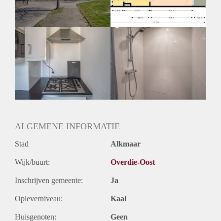
Huurtermijn
Onbepaalde termijn
Oplevering
Kaal
ALGEMENE INFORMATIE
Stad
Alkmaar
Wijk/buurt:
Overdie-Oost
Inschrijven gemeente:
Ja
Opleverniveau:
Kaal
Huisgenoten:
Geen