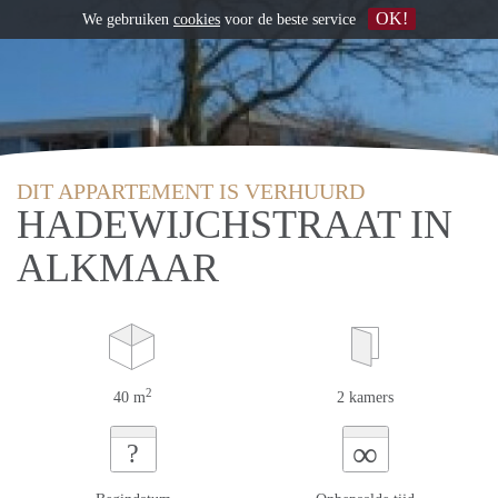
OK!
We gebruiken
cookies
voor de beste service
DIT APPARTEMENT IS VERHUURD
HADEWIJCHSTRAAT IN
ALKMAAR
2
40 m
2 kamers
∞
?