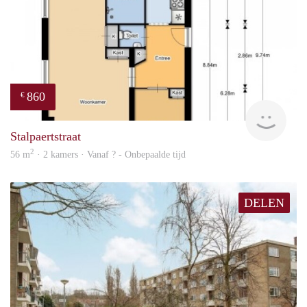
860
€
finde
Stalpaertstraat
2
56 m
· 2 kamers · Vanaf ? - Onbepaalde tijd
DELEN