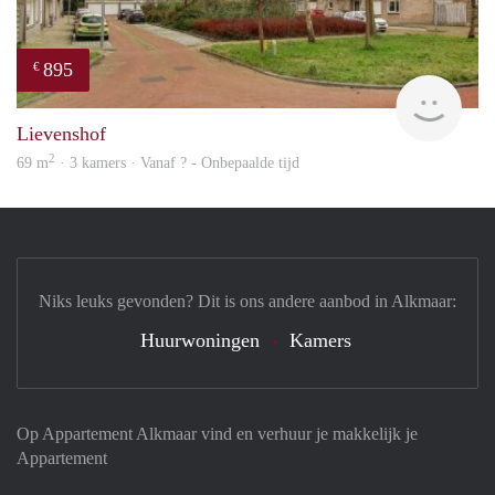
895
€
rent
Lievenshof
2
69 m
· 3 kamers · Vanaf ? - Onbepaalde tijd
Niks leuks gevonden? Dit is ons andere aanbod in Alkmaar:
Huurwoningen
Kamers
Op Appartement Alkmaar vind en verhuur je makkelijk je
Appartement