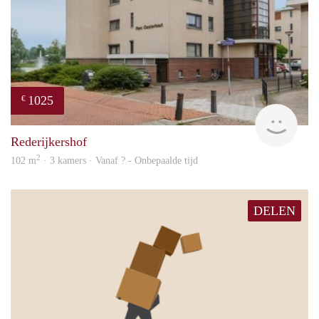
1025
€
rent
Rederijkershof
2
102 m
· 3 kamers · Vanaf ? - Onbepaalde tijd
DELEN