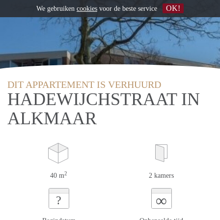
OK!
We gebruiken
cookies
voor de beste service
DIT APPARTEMENT IS VERHUURD
HADEWIJCHSTRAAT IN
ALKMAAR
2
40 m
2 kamers
∞
?