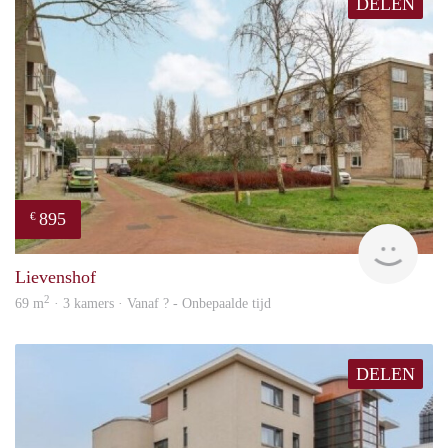
DELEN
895
€
rent
Lievenshof
2
69 m
· 3 kamers · Vanaf ? - Onbepaalde tijd
DELEN