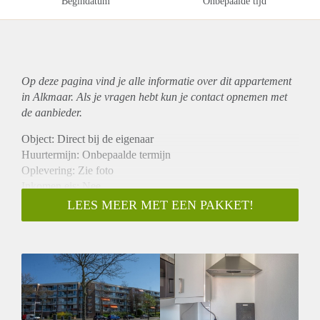
Begindatum
Onbepaalde tijd
Op deze pagina vind je alle informatie over dit
appartement
in Alkmaar. Als je vragen hebt kun je contact opnemen met
de aanbieder.
Object: Direct bij de eigenaar
Huurtermijn: Onbepaalde termijn
Oplevering: Zie foto
Inkomen eis: Nee
Garantiestelling mogelijk: Nee
LEES MEER MET EEN PAKKET!
Borg: 1 Maand
Bemiddeling kosten: Nee
Woningdelers toegestaan: Nee
Huisdieren toegestaan: Afhankelijk van de Eigenaar
Huurtoeslag grens: Ja
Geschikt voor studenten: Afhankelijk van de Eigenaar