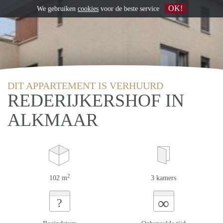
OK!
We gebruiken
cookies
voor de beste service
DIT APPARTEMENT IS VERHUURD
REDERIJKERSHOF IN
ALKMAAR
2
102 m
3 kamers
∞
?