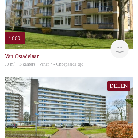
860
€
finde
Van Ostadelaan
2
70 m
· 3 kamers · Vanaf ? - Onbepaalde tijd
DELEN