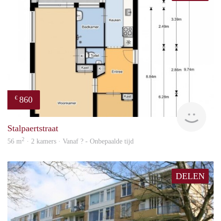
860
€
finde
Stalpaertstraat
2
56 m
· 2 kamers · Vanaf ? - Onbepaalde tijd
DELEN