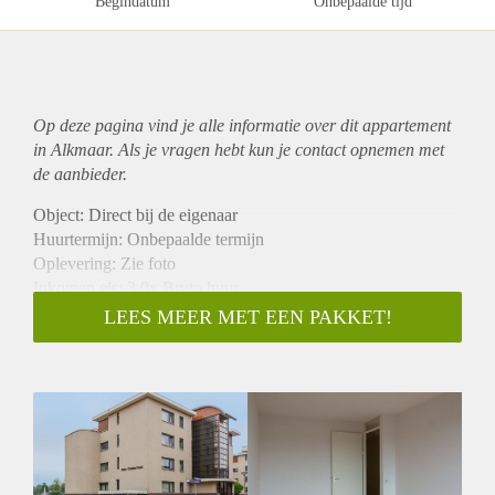
Begindatum
Onbepaalde tijd
Op deze pagina vind je alle informatie over dit
appartement
in Alkmaar. Als je vragen hebt kun je contact opnemen met
de aanbieder.
Object: Direct bij de eigenaar
Huurtermijn: Onbepaalde termijn
Oplevering: Zie foto
Inkomen eis: 3,0x Bruto huur
Garantiestelling mogelijk: Ja
LEES MEER MET EEN PAKKET!
Borg: 1 Maand
Bemiddeling kosten: Nee
Woningdelers toegestaan: Ja
Huisdieren toegestaan: Afhankelijk van de Eigenaar
Huurtoeslag grens: Nee
Geschikt voor studenten: Afhankelijk van de Eigenaar