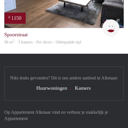
1150
€
Max 
Spoorstraat
2
96 m
· 3 kamers · Per direct - Onbepaalde tijd
Niks leuks gevonden? Dit is ons andere aanbod in Alkmaar:
Huurwoningen
Kamers
Op Appartement Alkmaar vind en verhuur je makkelijk je
Appartement