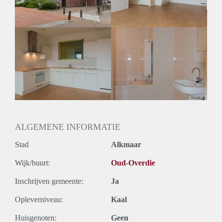
Huurtermijn
Onbepaalde termijn
Oplevering
Kaal
ALGEMENE INFORMATIE
Stad
Alkmaar
Wijk/buurt:
Oud-Overdie
Inschrijven gemeente:
Ja
Opleverniveau:
Kaal
Huisgenoten:
Geen