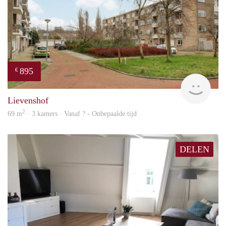
895
€
rent
Lievenshof
2
69 m
· 3 kamers · Vanaf ? - Onbepaalde tijd
DELEN