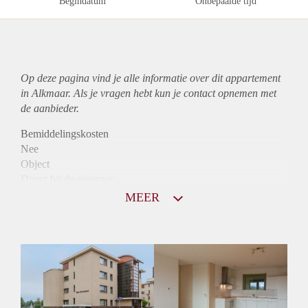
Begindatum
Onbepaalde tijd
Op deze pagina vind je alle informatie over dit
appartement
in Alkmaar. Als je vragen hebt kun je contact opnemen met
de aanbieder.
Bemiddelingskosten
Nee
Object
Direct bij de eigenaar
Borg
MEER
975
Garantiestelling
Mogelijk
Huurtoeslag
Niet mogelijk
Inkomen eis
3,3 X Maandhuur Bruto