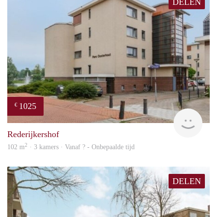
DELEN
1025
€
rent
Rederijkershof
2
102 m
· 3 kamers · Vanaf ? - Onbepaalde tijd
DELEN